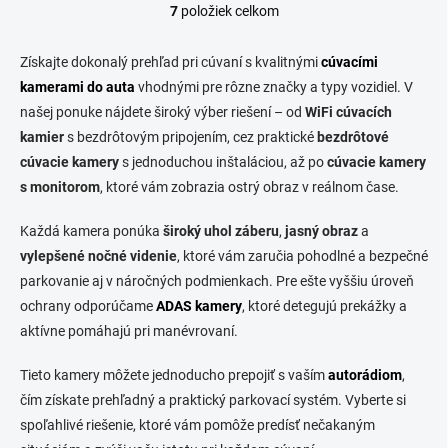
7
položiek celkom
O
v
l
Získajte dokonalý prehľad pri cúvaní s kvalitnými
cúvacími
á
kamerami do auta
vhodnými pre rôzne značky a typy vozidiel. V
d
našej ponuke nájdete široký výber riešení – od
a
WiFi cúvacích
c
kamier
s bezdrôtovým pripojením, cez praktické
bezdrôtové
i
cúvacie kamery
s jednoduchou inštaláciou, až po
cúvacie kamery
e
s monitorom
, ktoré vám zobrazia ostrý obraz v reálnom čase.
p
r
v
Každá kamera ponúka
široký uhol záberu
,
jasný obraz
a
k
vylepšené nočné videnie
, ktoré vám zaručia pohodlné a bezpečné
y
parkovanie aj v náročných podmienkach. Pre ešte vyššiu úroveň
v
ý
ochrany odporúčame
ADAS kamery
, ktoré detegujú prekážky a
p
aktívne pomáhajú pri manévrovaní.
i
s
Tieto kamery môžete jednoducho prepojiť s vaším
autorádiom
,
u
čím získate prehľadný a praktický parkovací systém. Vyberte si
spoľahlivé riešenie, ktoré vám pomôže predísť nečakaným