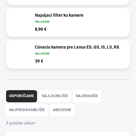
Napájací filter ku kamere
SKLADOM
8,90 €
Cúvacia kamera pre Lexus ES, GS, IS, LS, RX
SKLADOM
39 €
R
a
ODPORÚČAME
NAJLACNEJŠIE
NAJDRAHŠIE
d
e
NAJPREDÁVANEJŠIE
ABECEDNE
n
i
7
položiek celkom
e
p