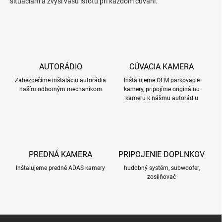
situáciám a zvýši vašu istotu pri každom cúvaní.
AUTORÁDIO
CÚVACIA KAMERA
Zabezpečíme inštaláciu autorádia
Inštalujeme OEM parkovacie
naším odborným mechanikom
kamery, pripojíme originálnu
kameru k nášmu autorádiu
PREDNÁ KAMERA
PRIPOJENIE DOPLNKOV
Inštalujeme predné ADAS kamery
hudobný systém, subwoofer,
zosilňovač
Z