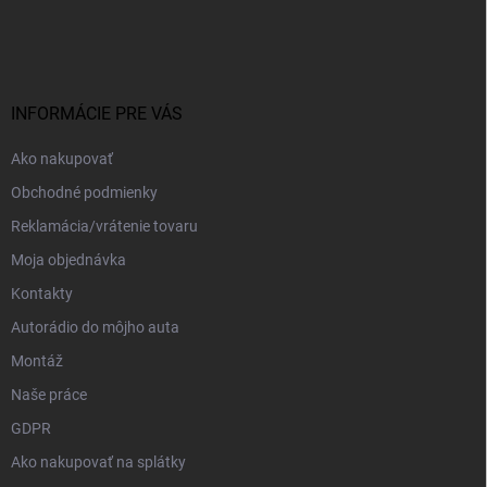
á
p
ä
t
i
INFORMÁCIE PRE VÁS
e
Ako nakupovať
Obchodné podmienky
Reklamácia/vrátenie tovaru
Moja objednávka
Kontakty
Autorádio do môjho auta
Montáž
Naše práce
GDPR
Ako nakupovať na splátky