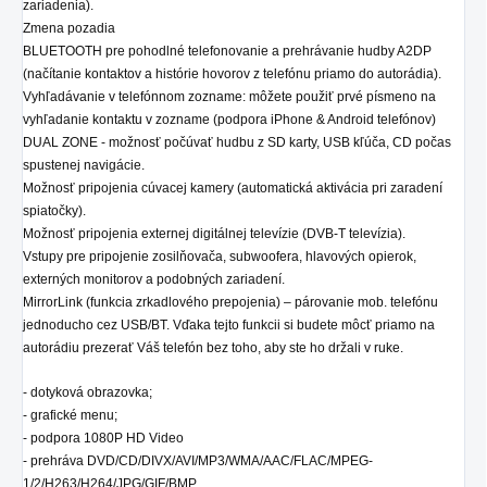
zariadenia).
Zmena pozadia
BLUETOOTH pre pohodlné telefonovanie a prehrávanie hudby A2DP
(načítanie kontaktov a histórie hovorov z telefónu priamo do autorádia).
Vyhľadávanie v telefónnom zozname: môžete použiť prvé písmeno na
vyhľadanie kontaktu v zozname (podpora iPhone & Android telefónov)
DUAL ZONE - možnosť počúvať hudbu z SD karty, USB kľúča, CD počas
spustenej navigácie.
Možnosť pripojenia cúvacej kamery (automatická aktivácia pri zaradení
spiatočky).
Možnosť pripojenia externej digitálnej televízie (DVB-T televízia).
Vstupy pre pripojenie zosilňovača, subwoofera, hlavových opierok,
externých monitorov a podobných zariadení.
MirrorLink (funkcia zrkadlového prepojenia) – párovanie mob. telefónu
jednoducho cez USB/BT. Vďaka tejto funkcii si budete môcť priamo na
autorádiu prezerať Váš telefón bez toho, aby ste ho držali v ruke.
- dotyková obrazovka;
- grafické menu;
- podpora 1080P HD Video
- prehráva DVD/CD/DIVX/AVI/MP3/WMA/AAC/FLAC/MPEG-
1/2/H263/H264/JPG/GIF/BMP