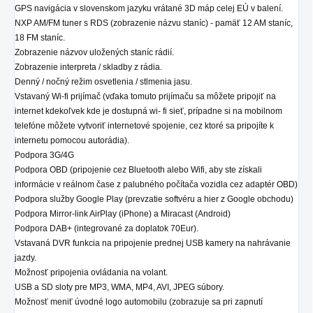
GPS navigácia v slovenskom jazyku vrátané 3D máp celej EÚ v balení.
NXP AM/FM tuner s RDS (zobrazenie názvu staníc) - pamäť 12 AM staníc,
18 FM staníc.
Zobrazenie názvov uložených staníc rádií.
Zobrazenie interpreta / skladby z rádia.
Denný / nočný režim osvetlenia / stlmenia jasu.
Vstavaný Wi-fi prijímač (vďaka tomuto prijímaču sa môžete pripojiť na
internet kdekoľvek kde je dostupná wi- fi sieť, prípadne si na mobilnom
telefóne môžete vytvoriť internetové spojenie, cez ktoré sa pripojíte k
internetu pomocou autorádia).
Podpora 3G/4G
Podpora OBD (pripojenie cez Bluetooth alebo Wifi, aby ste získali
informácie v reálnom čase z palubného počítača vozidla cez adaptér OBD)
Podpora služby Google Play (prevzatie softvéru a hier z Google obchodu)
Podpora Mirror-link AirPlay (iPhone) a Miracast (Android)
Podpora DAB+ (integrované za doplatok 70Eur).
Vstavaná DVR funkcia na pripojenie prednej USB kamery na nahrávanie
jazdy.
Možnosť pripojenia ovládania na volant.
USB a SD sloty pre MP3, WMA, MP4, AVI, JPEG súbory.
Možnosť meniť úvodné logo automobilu (zobrazuje sa pri zapnutí