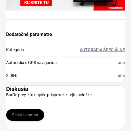
Dodatočné parametre
Kategória
:
AUTORÁDIA ŠPECIÁLNE
Autorádia s GPS navigáciou
:
ano
2 DIN
:
ano
Diskusia
Buďte prvý, kto napíše príspevok k tejto položke.
Pridať komentár