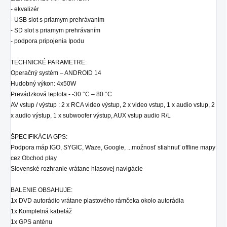
- ekvalizér
- USB slot s priamym prehrávaním
- SD
slot
s priamym prehrávaním
- podpora pripojenia Ipodu
TECHNICKÉ PARAMETRE:
Operačný systém – ANDROID 14
Hudobný výkon: 4x50W
Prevádzková teplota - -30 °C – 80 °C
AV vstup / výstup : 2 x RCA video výstup, 2 x video vstup, 1 x audio vstup, 2
x audio výstup, 1 x subwoofer výstup, AUX vstup audio R/L
ŠPECIFIKÁCIA GPS:
Podpora máp IGO, SYGIC, Waze, Google, ...možnosť stiahnuť offline mapy
cez Obchod play
Slovenské rozhranie vrátane hlasovej navigácie
BALENIE OBSAHUJE:
1x DVD autorádio
vrátane plastového rámčeka okolo autorádia
1x Kompletná kabeláž
1x GPS anténu