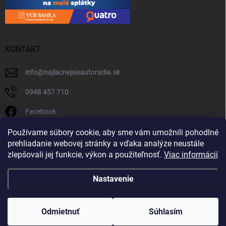
KONTAKT
info
@
najlacnejsieautoradia.sk
0948 457 710
Facebook
najlacnejsieautoradia.sk
Používame súbory cookie, aby sme vám umožnili pohodlné
prehliadanie webovej stránky a vďaka analýze neustále
Youtube
zlepšovali jej funkcie, výkon a použiteľnosť.
Viac informácií
Nastavenie
Copyright 2026
Najlacnejsieautoradia.sk
. Všetky práva vyhradené.
Upraviť
nastavenie cookies
Odmietnuť
Súhlasím
Vytvoril Shoptet