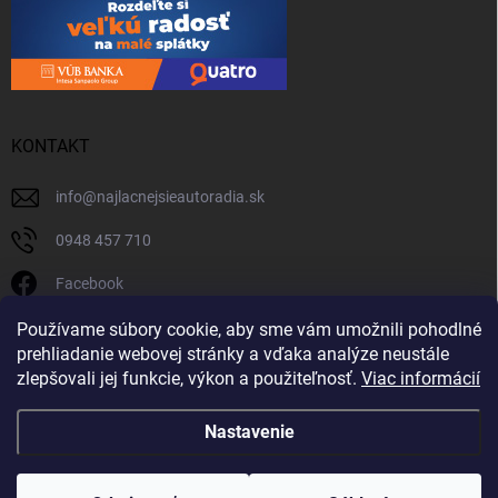
KONTAKT
info
@
najlacnejsieautoradia.sk
0948 457 710
Facebook
najlacnejsieautoradia.sk
Používame súbory cookie, aby sme vám umožnili pohodlné
prehliadanie webovej stránky a vďaka analýze neustále
Youtube
zlepšovali jej funkcie, výkon a použiteľnosť.
Viac informácií
Nastavenie
Copyright 2026
Najlacnejsieautoradia.sk
. Všetky práva vyhradené.
Upraviť
nastavenie cookies