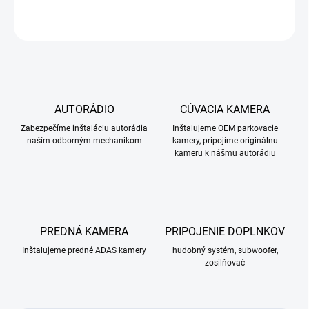
OPÝTAŤ SA
STRÁŽIŤ
AUTORÁDIO
CÚVACIA KAMERA
Zabezpečíme inštaláciu autorádia
Inštalujeme OEM parkovacie
naším odborným mechanikom
kamery, pripojíme originálnu
kameru k nášmu autorádiu
PREDNÁ KAMERA
PRIPOJENIE DOPLNKOV
Inštalujeme predné ADAS kamery
hudobný systém, subwoofer,
zosilňovač