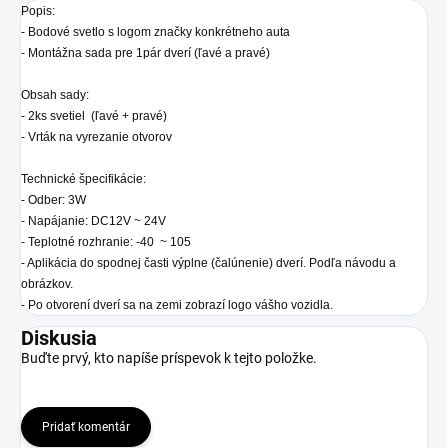
Popis:
- Bodové svetlo s logom značky konkrétneho auta
- Montážna sada pre 1pár dverí (ľavé a pravé)
Obsah sady:
- 2ks svetiel (ľavé + pravé)
- Vrták na vyrezanie otvorov
Technické špecifikácie:
- Odber: 3W
- Napájanie: DC12V ~ 24V
- Teplotné rozhranie: -40 ~ 105
- Aplikácia do spodnej časti výplne (čalúnenie) dverí. Podľa návodu a
obrázkov.
- Po otvorení dverí sa na zemi zobrazí logo vášho vozidla.
Diskusia
Buďte prvý, kto napíše príspevok k tejto položke.
Pridať komentár