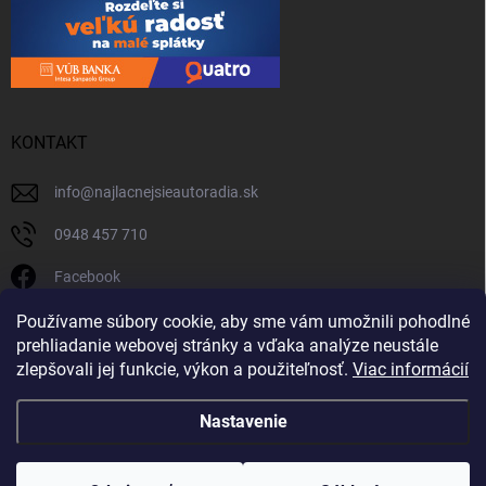
KONTAKT
info
@
najlacnejsieautoradia.sk
0948 457 710
Facebook
najlacnejsieautoradia.sk
Používame súbory cookie, aby sme vám umožnili pohodlné
prehliadanie webovej stránky a vďaka analýze neustále
Youtube
zlepšovali jej funkcie, výkon a použiteľnosť.
Viac informácií
Nastavenie
Copyright 2026
Najlacnejsieautoradia.sk
. Všetky práva vyhradené.
Upraviť
nastavenie cookies