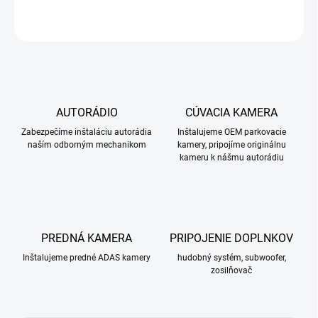
OPÝTAŤ SA
STRÁŽIŤ
AUTORÁDIO
CÚVACIA KAMERA
Zabezpečíme inštaláciu autorádia
Inštalujeme OEM parkovacie
naším odborným mechanikom
kamery, pripojíme originálnu
kameru k nášmu autorádiu
PREDNÁ KAMERA
PRIPOJENIE DOPLNKOV
Inštalujeme predné ADAS kamery
hudobný systém, subwoofer,
zosilňovač