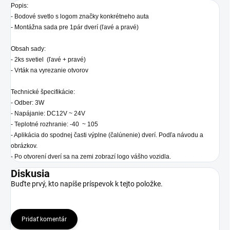
Popis:
- Bodové svetlo s logom značky konkrétneho auta
- Montážna sada pre 1pár dverí (ľavé a pravé)
Obsah sady:
- 2ks svetiel (ľavé + pravé)
- Vrták na vyrezanie otvorov
Technické špecifikácie:
- Odber: 3W
- Napájanie: DC12V ~ 24V
- Teplotné rozhranie: -40 ~ 105
- Aplikácia do spodnej časti výplne (čalúnenie) dverí. Podľa návodu a
obrázkov.
- Po otvorení dverí sa na zemi zobrazí logo vášho vozidla.
Diskusia
Buďte prvý, kto napíše príspevok k tejto položke.
Pridať komentár