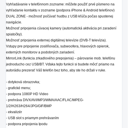
Vyhľadávanie v telefónnom zozname: môžete použiť prvé písmeno na
vyhľadanie kontaktu v zozname (podpora iPhone & Android telefónov)
DUAL ZONE - možnosť počúvať hudbu z USB kľúča počas spustenej
navigácie.
Možnosť pripojenia cúvacej kamery (automatická aktivácia pri zaradení
spiatočky).
Možnosť pripojenia externej digitálnej televízie (DVB-T televízia).
Vstupy pre pripojenie zosilňovača, subwoofera, hlavových opierok,
externých monitorov a podobných zariadení.
MirrorLink (funkcia zrkadlového prepojenia) – párovanie mob. telefónu
jednoducho cez USB/BT. Vďaka tejto funkcii si budete môcť priamo na
autorádiu prezerať Váš telefón bez toho, aby ste ho držali v ruke.
- dotyková obrazovka;
- grafické menu;
- podpora 1080P HD Video
- prehráva DIVX/AVI/MP3/WMA/AAC/FLAC/MPEG-
1/2/H263/H264/JPG/GIF/BMP
- ekvalizér
- USB slot s priamym prehrávaním
- podpora pripojenia Ipodu