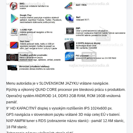
Menu autorádia je v SLOVENSKOM JAZYKU vrátane navigácie.
Rýchly a výkonný QUAD CORE procesor pre bleskovú prácu s produktom.
Operačný systém ANDROID 14, DDR3 2GB RAM, ROM 16GB vnútorná
pamäť.
9” HD KAPACITNÝ displej s vysokým rozlíšením IPS 1024x600 px.
GPS navigácia v slovenskom jazyku vrátané 3D máp celej EÚ v balení.
NXP AM/FM tuner s RDS (zobrazenie názvu staníc) - pamäť 12 AM staníc,
18 FM staníc.