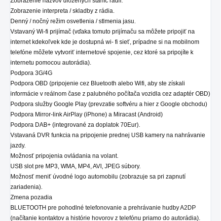
Zobrazenie názvov uložených staníc rádií.
Zobrazenie interpreta / skladby z rádia.
Denný / nočný režim osvetlenia / stlmenia jasu.
Vstavaný Wi-fi prijímač (vďaka tomuto prijímaču sa môžete pripojiť na
internet kdekoľvek kde je dostupná wi- fi sieť, prípadne si na mobilnom
telefóne môžete vytvoriť internetové spojenie, cez ktoré sa pripojíte k
internetu pomocou autorádia).
Podpora 3G/4G
Podpora OBD (pripojenie cez Bluetooth alebo Wifi, aby ste získali
informácie v reálnom čase z palubného počítača vozidla cez adaptér OBD)
Podpora služby Google Play (prevzatie softvéru a hier z Google obchodu)
Podpora Mirror-link AirPlay (iPhone) a Miracast (Android)
Podpora DAB+ (integrované za doplatok 70Eur).
Vstavaná DVR funkcia na pripojenie prednej USB kamery na nahrávanie
jazdy.
Možnosť pripojenia ovládania na volant.
USB slot pre MP3, WMA, MP4, AVI, JPEG súbory.
Možnosť meniť úvodné logo automobilu (zobrazuje sa pri zapnutí
zariadenia).
Zmena pozadia
BLUETOOTH pre pohodlné telefonovanie a prehrávanie hudby A2DP
(načítanie kontaktov a histórie hovorov z telefónu priamo do autorádia).