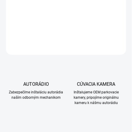
Lexus RX300 RX330 RX350 2003-2010
DETAILNÉ INFORMÁCIE
OPÝTAŤ SA
STRÁŽIŤ
AUTORÁDIO
CÚVACIA KAMERA
Zabezpečíme inštaláciu autorádia
Inštalujeme OEM parkovacie
naším odborným mechanikom
kamery, pripojíme originálnu
kameru k nášmu autorádiu