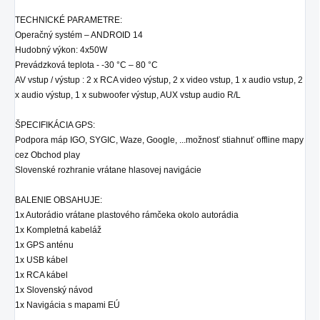
TECHNICKÉ PARAMETRE:
Operačný systém – ANDROID 14
Hudobný výkon: 4x50W
Prevádzková teplota - -30 °C – 80 °C
AV vstup / výstup : 2 x RCA video výstup, 2 x video vstup, 1 x audio vstup, 2
x audio výstup, 1 x subwoofer výstup, AUX vstup audio R/L
ŠPECIFIKÁCIA GPS:
Podpora máp IGO, SYGIC, Waze, Google, ...možnosť stiahnuť offline mapy
cez Obchod play
Slovenské rozhranie vrátane hlasovej navigácie
BALENIE OBSAHUJE:
1x Autorádio
vrátane plastového rámčeka okolo autorádia
1x Kompletná kabeláž
1x GPS anténu
1x USB kábel
1x RCA kábel
1x Slovenský návod
1x Navigácia s mapami EÚ