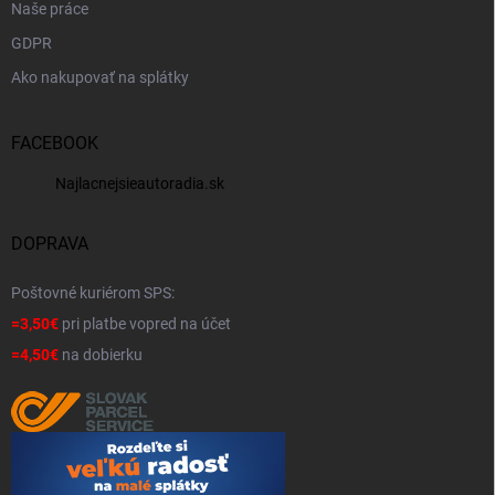
Naše práce
GDPR
Ako nakupovať na splátky
FACEBOOK
Najlacnejsieautoradia.sk
DOPRAVA
Poštovné kuriérom SPS:
=3,50€
pri platbe vopred na účet
=4,50€
na dobierku