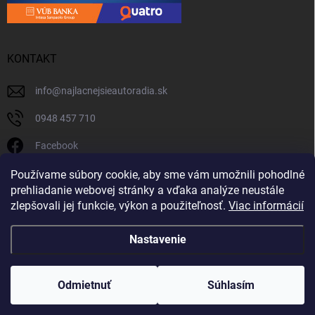
KONTAKT
info
@
najlacnejsieautoradia.sk
0948 457 710
Facebook
najlacnejsieautoradia.sk
Používame súbory cookie, aby sme vám umožnili pohodlné
prehliadanie webovej stránky a vďaka analýze neustále
Youtube
zlepšovali jej funkcie, výkon a použiteľnosť.
Viac informácií
Nastavenie
Copyright 2026
Najlacnejsieautoradia.sk
. Všetky práva vyhradené.
Upraviť
nastavenie cookies
Odmietnuť
Súhlasím
Vytvoril Shoptet