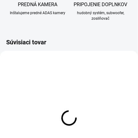
PREDNÁ KAMERA
PRIPOJENIE DOPLNKOV
Inštalujeme predné ADAS kamery
hudobný systém, subwoofer,
zosilňovač
Súvisiaci tovar
SKLADOM
SKLADOM
DAB+ modul pre Android
DVR Android kamera +
ADAS + LDWS
55 €
39 €
55 € bez DPH
39 € bez DPH