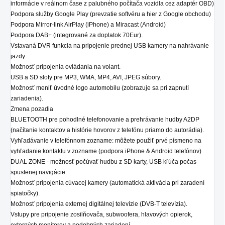
informácie v reálnom čase z palubného počítača vozidla cez adaptér OBD)
Podpora služby Google Play (prevzatie softvéru a hier z Google obchodu)
Podpora Mirror-link AirPlay (iPhone) a Miracast (Android)
Podpora DAB+ (integrované za doplatok 70Eur).
Vstavaná DVR funkcia na pripojenie prednej USB kamery na nahrávanie
jazdy.
Možnosť pripojenia ovládania na volant.
USB a SD sloty pre MP3, WMA, MP4, AVI, JPEG súbory.
Možnosť meniť úvodné logo automobilu (zobrazuje sa pri zapnutí
zariadenia).
Zmena pozadia
BLUETOOTH pre pohodlné telefonovanie a prehrávanie hudby A2DP
(načítanie kontaktov a histórie hovorov z telefónu priamo do autorádia).
Vyhľadávanie v telefónnom zozname: môžete použiť prvé písmeno na
vyhľadanie kontaktu v zozname (podpora iPhone & Android telefónov)
DUAL ZONE - možnosť počúvať hudbu z SD karty, USB kľúča počas
spustenej navigácie.
Možnosť pripojenia cúvacej kamery (automatická aktivácia pri zaradení
spiatočky).
Možnosť pripojenia externej digitálnej televízie (DVB-T televízia).
Vstupy pre pripojenie zosilňovača, subwoofera, hlavových opierok,
externých monitorov a podobných zariadení.