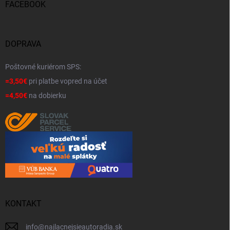
FACEBOOK
DOPRAVA
Poštovné kuriérom SPS:
=3,50€
pri platbe vopred na účet
=4,50€
na dobierku
KONTAKT
info
@
najlacnejsieautoradia.sk