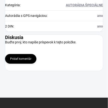
Kategória
:
AUTORÁDIA ŠPECIÁLNE
Autorádia s GPS navigáciou
:
ano
2 DIN
:
ano
Diskusia
Buďte prvý, kto napíše príspevok k tejto položke.
Pridať komentár
Z
á