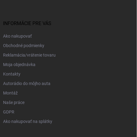
p
ä
t
i
INFORMÁCIE PRE VÁS
e
Ako nakupovať
Obchodné podmienky
Reklamácia/vrátenie tovaru
Moja objednávka
Kontakty
Autorádio do môjho auta
Montáž
Naše práce
GDPR
Ako nakupovať na splátky