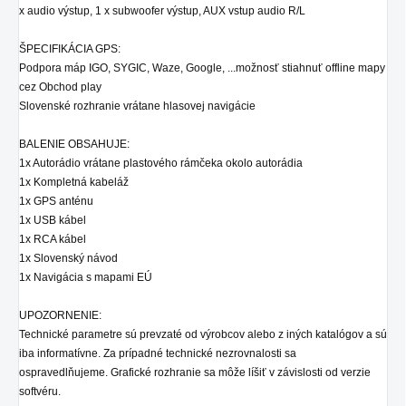
x audio výstup, 1 x subwoofer výstup, AUX vstup audio R/L
ŠPECIFIKÁCIA GPS:
Podpora máp IGO, SYGIC, Waze, Google, ...možnosť stiahnuť offline mapy
cez Obchod play
Slovenské rozhranie vrátane hlasovej navigácie
BALENIE OBSAHUJE:
1x Autorádio
vrátane plastového rámčeka okolo autorádia
1x Kompletná kabeláž
1x GPS anténu
1x USB kábel
1x RCA kábel
1x Slovenský návod
1x Navigácia s mapami EÚ
UPOZORNENIE:
Technické parametre sú prevzaté od výrobcov alebo z iných katalógov a sú
iba informatívne. Za prípadné technické nezrovnalosti sa
ospravedlňujeme. Grafické rozhranie sa môže líšiť v závislosti od verzie
softvéru.