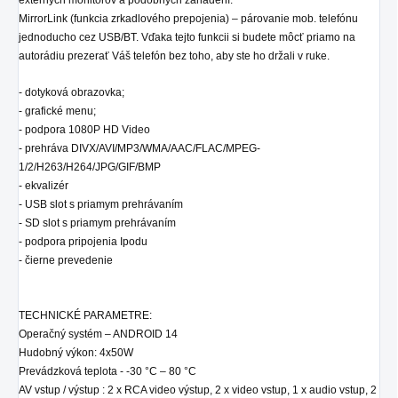
MirrorLink (funkcia zrkadlového prepojenia) – párovanie mob. telefónu
jednoducho cez USB/BT. Vďaka tejto funkcii si budete môcť priamo na
autorádiu prezerať Váš telefón bez toho, aby ste ho držali v ruke.
- dotyková obrazovka;
- grafické menu;
- podpora 1080P HD Video
- prehráva DIVX/AVI/MP3/WMA/AAC/FLAC/MPEG-
1/2/H263/H264/JPG/GIF/BMP
- ekvalizér
- USB slot s priamym prehrávaním
- SD slot s priamym prehrávaním
- podpora pripojenia Ipodu
- čierne prevedenie
TECHNICKÉ PARAMETRE:
Operačný systém – ANDROID 14
Hudobný výkon: 4x50W
Prevádzková teplota - -30 °C – 80 °C
AV vstup / výstup : 2 x RCA video výstup, 2 x video vstup, 1 x audio vstup, 2