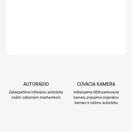
Mitsubishi Lancer 2007-2013
DETAILNÉ INFORMÁCIE
OPÝTAŤ SA
STRÁŽIŤ
AUTORÁDIO
CÚVACIA KAMERA
Zabezpečíme inštaláciu autorádia
Inštalujeme OEM parkovacie
naším odborným mechanikom
kamery, pripojíme originálnu
kameru k nášmu autorádiu