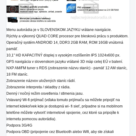
Menu autorádia je v SLOVENSKOM JAZYKU vrátane navigácie.
Rýchly a výkonný QUAD CORE procesor pre bleskovú prácu s produktom.
Operačný systém ANDROID 14, DDR3 2GB RAM, ROM 16GB vnútorná
pamäť.
10,1” HD KAPACITNÝ displej s vysokým rozlíšením IPS 1024x600 px.
GPS navigácia v slovenskom jazyku vrátané 3D máp celej EÚ v balení.
NXP AM/FM tuner s RDS (zobrazenie názvu staníc) - pamäť 12 AM staníc,
18 FM staníc.
Zobrazenie názvov uložených staníc rádií.
Zobrazenie interpreta / skladby z rádia.
Denný / nočný režim osvetlenia / stlmenia jasu.
Vstavaný Wi-fi prijímač (vďaka tomuto prijímaču sa môžete pripojiť na
internet kdekoľvek kde je dostupná wi- fi sieť, prípadne si na mobilnom
telefóne môžete vytvoriť internetové spojenie, cez ktoré sa pripojíte k
internetu pomocou autorádia).
Podpora 3G/4G
Podpora OBD (pripojenie cez Bluetooth alebo Wifi, aby ste získali