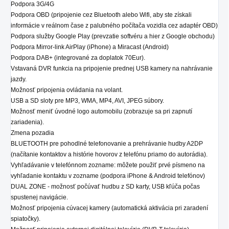
Podpora 3G/4G
Podpora OBD (pripojenie cez Bluetooth alebo Wifi, aby ste získali
informácie v reálnom čase z palubného počítača vozidla cez adaptér OBD)
Podpora služby Google Play (prevzatie softvéru a hier z Google obchodu)
Podpora Mirror-link AirPlay (iPhone) a Miracast (Android)
Podpora DAB+ (integrované za doplatok 70Eur).
Vstavaná DVR funkcia na pripojenie prednej USB kamery na nahrávanie
jazdy.
Možnosť pripojenia ovládania na volant.
USB a SD sloty pre MP3, WMA, MP4, AVI, JPEG súbory.
Možnosť meniť úvodné logo automobilu (zobrazuje sa pri zapnutí
zariadenia).
Zmena pozadia
BLUETOOTH pre pohodlné telefonovanie a prehrávanie hudby A2DP
(načítanie kontaktov a histórie hovorov z telefónu priamo do autorádia).
Vyhľadávanie v telefónnom zozname: môžete použiť prvé písmeno na
vyhľadanie kontaktu v zozname (podpora iPhone & Android telefónov)
DUAL ZONE - možnosť počúvať hudbu z SD karty, USB kľúča počas
spustenej navigácie.
Možnosť pripojenia cúvacej kamery (automatická aktivácia pri zaradení
spiatočky).