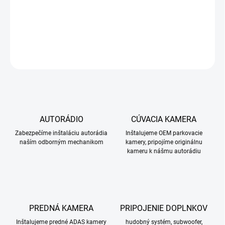
DETAILNÉ INFORMÁCIE
OPÝTAŤ SA
STRÁŽIŤ
AUTORÁDIO
CÚVACIA KAMERA
Zabezpečíme inštaláciu autorádia
Inštalujeme OEM parkovacie
naším odborným mechanikom
kamery, pripojíme originálnu
kameru k nášmu autorádiu
PREDNÁ KAMERA
PRIPOJENIE DOPLNKOV
Inštalujeme predné ADAS kamery
hudobný systém, subwoofer,