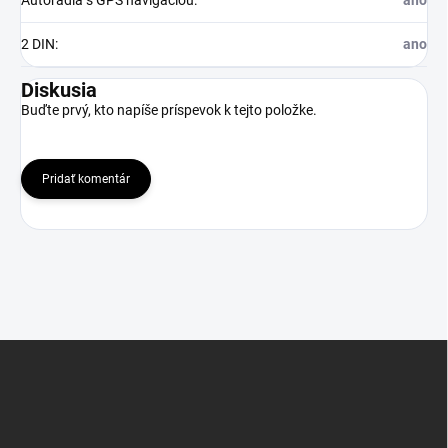
Autorádia s GPS navigáciou
:
ano
2 DIN
:
ano
Diskusia
Buďte prvý, kto napíše príspevok k tejto položke.
Pridať komentár
Z
á
p
ä
t