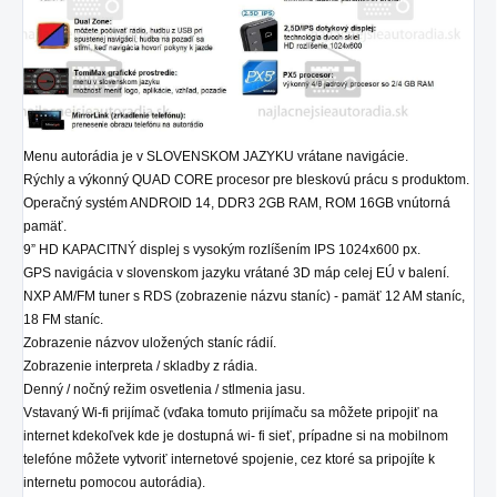
Menu autorádia je v SLOVENSKOM JAZYKU vrátane navigácie.
Rýchly a výkonný QUAD CORE procesor pre bleskovú prácu s produktom.
Operačný systém ANDROID 14, DDR3 2GB RAM, ROM 16GB vnútorná
pamäť.
9” HD KAPACITNÝ displej s vysokým rozlíšením IPS 1024x600 px.
GPS navigácia v slovenskom jazyku vrátané 3D máp celej EÚ v balení.
NXP AM/FM tuner s RDS (zobrazenie názvu staníc) - pamäť 12 AM staníc,
18 FM staníc.
Zobrazenie názvov uložených staníc rádií.
Zobrazenie interpreta / skladby z rádia.
Denný / nočný režim osvetlenia / stlmenia jasu.
Vstavaný Wi-fi prijímač (vďaka tomuto prijímaču sa môžete pripojiť na
internet kdekoľvek kde je dostupná wi- fi sieť, prípadne si na mobilnom
telefóne môžete vytvoriť internetové spojenie, cez ktoré sa pripojíte k
internetu pomocou autorádia).