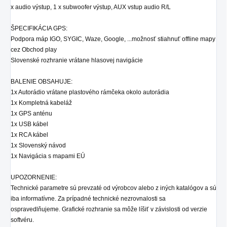
x audio výstup, 1 x subwoofer výstup, AUX vstup audio R/L
ŠPECIFIKÁCIA GPS:
Podpora máp IGO, SYGIC, Waze, Google, ...možnosť stiahnuť offline mapy
cez Obchod play
Slovenské rozhranie vrátane hlasovej navigácie
BALENIE OBSAHUJE:
1x Autorádio
vrátane plastového rámčeka okolo autorádia
1x Kompletná kabeláž
1x GPS anténu
1x USB kábel
1x RCA kábel
1x Slovenský návod
1x Navigácia s mapami EÚ
UPOZORNENIE:
Technické parametre sú prevzaté od výrobcov alebo z iných katalógov a sú
iba informatívne. Za prípadné technické nezrovnalosti sa
ospravedlňujeme. Grafické rozhranie sa môže líšiť v závislosti od verzie
softvéru.