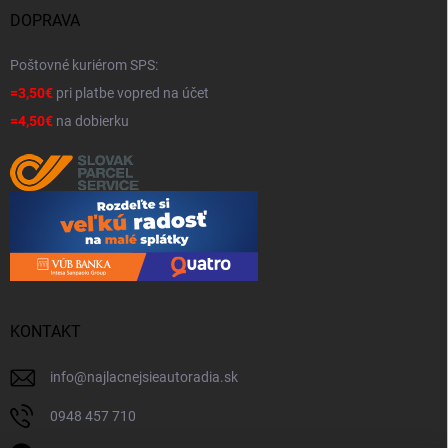
DOPRAVA
Poštovné kuriérom SPS:
=3,50€
pri platbe vopred na účet
=4,50€
na dobierku
KONTAKT
info
@
najlacnejsieautoradia.sk
0948 457 710