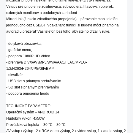
Možnosť pripojenia externej digitálnej televízie (DVB-T televízia).
Vstupy pre pripojenie zosilňovača, subwoofera, hlavových opierok,
externých monitorov a podobných zariadení.
MirrorLink (funkcia zrkadlového prepojenia) – párovanie mob. telefónu
jednoducho cez USB/BT. Vďaka tejto funkcii si budete môcť priamo na
autorádiu prezerať Váš telefón bez toho, aby ste ho držali v ruke.
- dotyková obrazovka;
- grafické menu;
- podpora 1080P HD Video
- prehráva DIVX/AVI/MP3/WMA/AAC/FLAC/MPEG-
1/2/H263/H264/JPG/GIF/BMP
- ekvalizér
- USB slot s priamym prehrávaním
- SD
slot
s priamym prehrávaním
- podpora pripojenia Ipodu
TECHNICKÉ PARAMETRE:
Operačný systém – ANDROID 14
Hudobný výkon: 4x50W
Prevádzková teplota - -30 °C – 80 °C
AV vstup / výstup : 2 x RCA video výstup, 2 x video vstup, 1 x audio vstup, 2