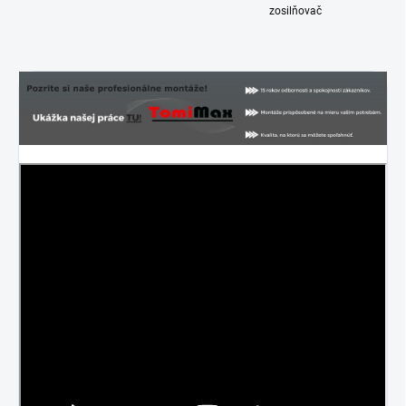
zosilňovač