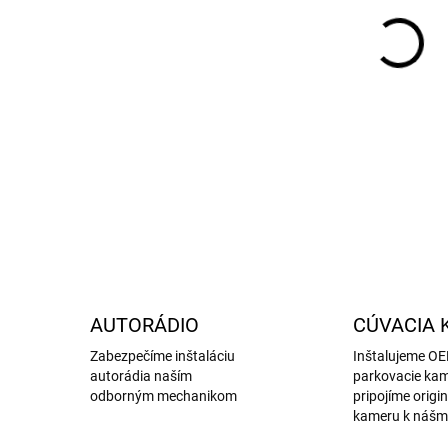
DETA
AUTORÁDIO
CÚVACIA 
Zabezpečíme inštaláciu
Inštalujeme O
autorádia naším
parkovacie kam
odborným mechanikom
pripojíme origi
kameru k nášm