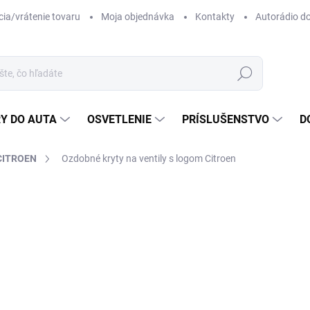
ia/vrátenie tovaru
Moja objednávka
Kontakty
Autorádio d
Hľadať
Y DO AUTA
OSVETLENIE
PRÍSLUŠENSTVO
D
CITROEN
Ozdobné kryty na ventily s logom Citroen
8 
Jedn
SK
cena