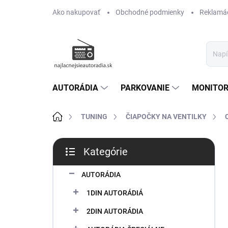
Prejsť
Ako nakupovať
Obchodné podmienky
Reklamác
na
obsah
AUTORÁDIA
PARKOVANIE
MONITOR
Domov
TUNING
ČIAPOČKY NA VENTILKY
B
Kategórie
o
Preskočiť
č
kategórie
n
AUTORÁDIA
ý
1DIN AUTORÁDIÁ
p
a
2DIN AUTORÁDIA
n