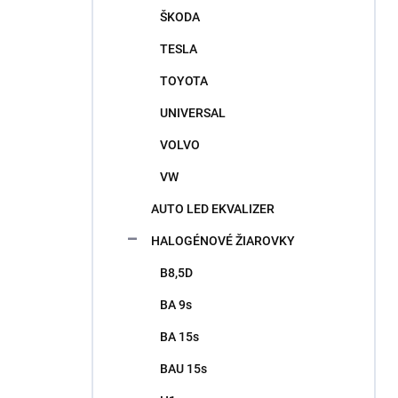
ŠKODA
TESLA
TOYOTA
UNIVERSAL
VOLVO
VW
AUTO LED EKVALIZER
HALOGÉNOVÉ ŽIAROVKY
B8,5D
BA 9s
BA 15s
BAU 15s