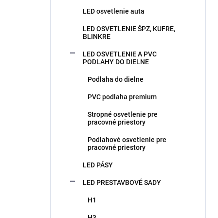
LED osvetlenie auta
LED OSVETLENIE ŠPZ, KUFRE,
BLINKRE
LED OSVETLENIE A PVC
PODLAHY DO DIELNE
Podlaha do dielne
PVC podlaha premium
Stropné osvetlenie pre
pracovné priestory
Podlahové osvetlenie pre
pracovné priestory
LED PÁSY
LED PRESTAVBOVÉ SADY
H1
H3