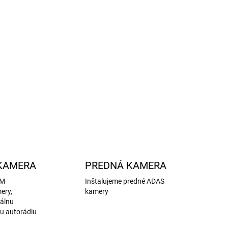
ILNÉ INFORMÁCIE
OPÝTAŤ SA
STRÁŽIŤ
KAMERA
PREDNÁ KAMERA
EM
Inštalujeme predné ADAS
ery,
kamery
nálnu
u autorádiu