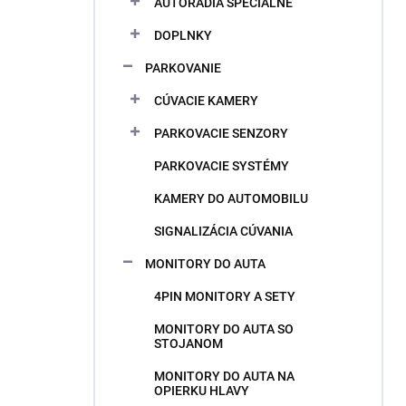
AUTORÁDIA ŠPECIÁLNE
e
l
DOPLNKY
PARKOVANIE
CÚVACIE KAMERY
PARKOVACIE SENZORY
PARKOVACIE SYSTÉMY
KAMERY DO AUTOMOBILU
SIGNALIZÁCIA CÚVANIA
MONITORY DO AUTA
4PIN MONITORY A SETY
MONITORY DO AUTA SO
STOJANOM
MONITORY DO AUTA NA
OPIERKU HLAVY