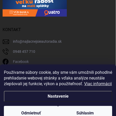
KONTAKT
info
@
najlacnejsieautoradia.sk
0948 457 710
Facebook
najlacnejsieautoradia.sk
Používame súbory cookie, aby sme vám umožnili pohodlné
prehliadanie webovej stránky a vďaka analýze neustále
Youtube
zlepšovali jej funkcie, výkon a použiteľnosť.
Viac informácií
Nastavenie
Copyright 2026
Najlacnejsieautoradia.sk
. Všetky práva vyhradené.
Upraviť
nastavenie cookies
Odmietnuť
Súhlasím