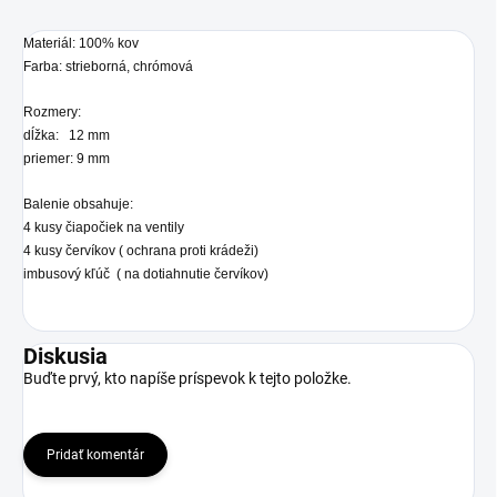
Materiál: 100% kov
Farba: strieborná, chrómová
Rozmery:
dĺžka: 12 mm
priemer: 9 mm
Balenie obsahuje:
4 kusy čiapočiek na ventily
4 kusy červíkov ( ochrana proti krádeži)
imbusový kľúč ( na dotiahnutie červíkov)
Diskusia
Buďte prvý, kto napíše príspevok k tejto položke.
Pridať komentár