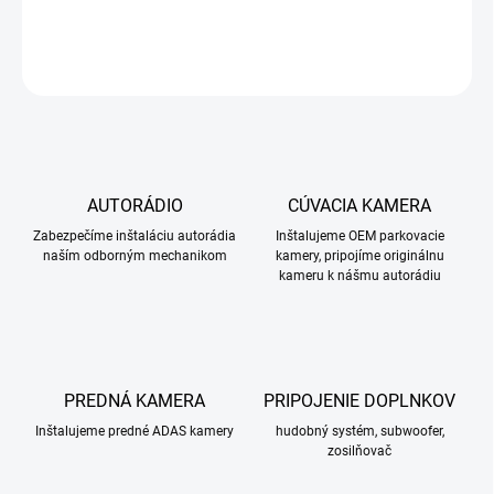
DETAILNÉ INFORMÁCIE
OPÝTAŤ SA
STRÁŽIŤ
AUTORÁDIO
CÚVACIA KAMERA
Zabezpečíme inštaláciu autorádia
Inštalujeme OEM parkovacie
naším odborným mechanikom
kamery, pripojíme originálnu
kameru k nášmu autorádiu
PREDNÁ KAMERA
PRIPOJENIE DOPLNKOV
Inštalujeme predné ADAS kamery
hudobný systém, subwoofer,
zosilňovač