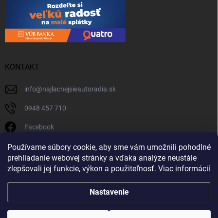
KONTAKT
info
@
najlacnejsieautoradia.sk
0948 457 710
Facebook
najlacnejsieautoradia.sk
Používame súbory cookie, aby sme vám umožnili pohodlné
prehliadanie webovej stránky a vďaka analýze neustále
Youtube
zlepšovali jej funkcie, výkon a použiteľnosť.
Viac informácií
Nastavenie
Copyright 2026
Najlacnejsieautoradia.sk
. Všetky práva vyhradené.
Upraviť