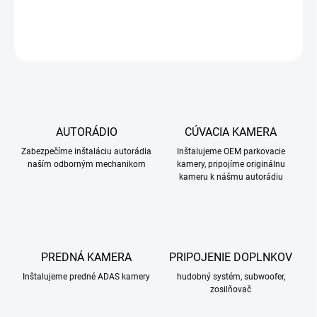
DETAILNÉ INFORMÁCIE
OPÝTAŤ SA
STRÁŽIŤ
AUTORÁDIO
CÚVACIA KAMERA
Zabezpečíme inštaláciu autorádia
Inštalujeme OEM parkovacie
naším odborným mechanikom
kamery, pripojíme originálnu
kameru k nášmu autorádiu
PREDNÁ KAMERA
PRIPOJENIE DOPLNKOV
Inštalujeme predné ADAS kamery
hudobný systém, subwoofer,
zosilňovač