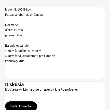
Materiál: 100% kov
Farba: strieborná, chrómová
Rozmery:
dĺžka: 12 mm
priemer: 9 mm
Balenie obsahuje:
4 kusy čiapočiek na ventily
4 kusy červíkov (ochrana proti krádeži)
imbusový kľúč
Diskusia
Buďte prvý, kto napíše príspevok k tejto položke.
Pridať komentár