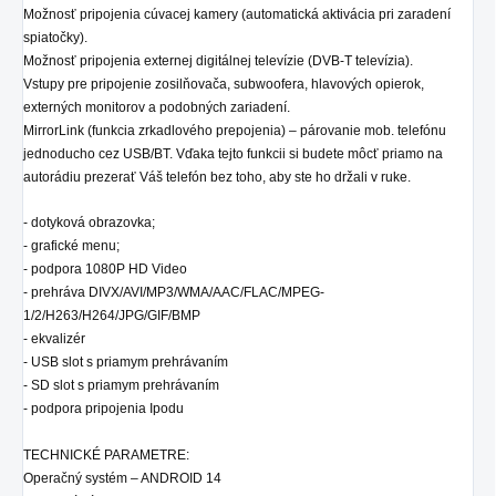
Možnosť pripojenia cúvacej kamery (automatická aktivácia pri zaradení
spiatočky).
Možnosť pripojenia externej digitálnej televízie (DVB-T televízia).
Vstupy pre pripojenie zosilňovača, subwoofera, hlavových opierok,
externých monitorov a podobných zariadení.
MirrorLink (funkcia zrkadlového prepojenia) – párovanie mob. telefónu
jednoducho cez USB/BT. Vďaka tejto funkcii si budete môcť priamo na
autorádiu prezerať Váš telefón bez toho, aby ste ho držali v ruke.
- dotyková obrazovka;
- grafické menu;
- podpora 1080P HD Video
- prehráva DIVX/AVI/MP3/WMA/AAC/FLAC/MPEG-
1/2/H263/H264/JPG/GIF/BMP
- ekvalizér
- USB slot s priamym prehrávaním
- SD
slot
s priamym prehrávaním
- podpora pripojenia Ipodu
TECHNICKÉ PARAMETRE:
Operačný systém – ANDROID 14