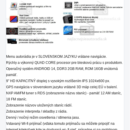
Menu autorádia je v SLOVENSKOM JAZYKU vrátane navigácie.
Rýchly a výkonný QUAD CORE procesor pre bleskovú prácu s produktom.
Operačný systém ANDROID 14, DDR3 2GB RAM, ROM 16GB vnútorná
pamäť.
9” HD KAPACITNÝ displej s vysokým rozlíšením IPS 1024x600 px.
GPS navigácia v slovenskom jazyku vrátané 3D máp celej EÚ v balení.
NXP AM/FM tuner s RDS (zobrazenie názvu staníc) - pamäť 12 AM staníc,
18 FM staníc.
Zobrazenie názvov uložených staníc rádií.
Zobrazenie interpreta / skladby z rádia.
Denný / nočný režim osvetlenia / stlmenia jasu.
Vstavaný Wi-fi prijímač (vďaka tomuto prijímaču sa môžete pripojiť na
internet kdekoľvek kde je dostupná wi- fi sieť, prípadne si na mobilnom