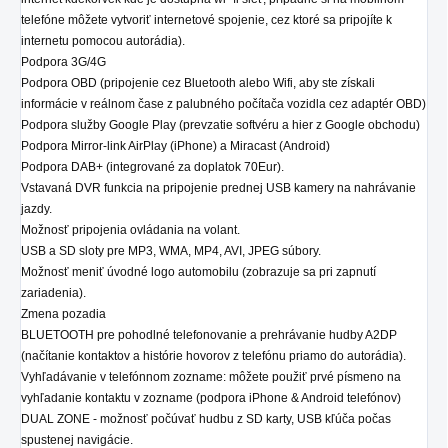
telefóne môžete vytvoriť internetové spojenie, cez ktoré sa pripojíte k
internetu pomocou autorádia).
Podpora 3G/4G
Podpora OBD (pripojenie cez Bluetooth alebo Wifi, aby ste získali
informácie v reálnom čase z palubného počítača vozidla cez adaptér OBD)
Podpora služby Google Play (prevzatie softvéru a hier z Google obchodu)
Podpora Mirror-link AirPlay (iPhone) a Miracast (Android)
Podpora DAB+ (integrované za doplatok 70Eur).
Vstavaná DVR funkcia na pripojenie prednej USB kamery na nahrávanie
jazdy.
Možnosť pripojenia ovládania na volant.
USB a SD sloty pre MP3, WMA, MP4, AVI, JPEG súbory.
Možnosť meniť úvodné logo automobilu (zobrazuje sa pri zapnutí
zariadenia).
Zmena pozadia
BLUETOOTH pre pohodlné telefonovanie a prehrávanie hudby A2DP
(načítanie kontaktov a histórie hovorov z telefónu priamo do autorádia).
Vyhľadávanie v telefónnom zozname: môžete použiť prvé písmeno na
vyhľadanie kontaktu v zozname (podpora iPhone & Android telefónov)
DUAL ZONE - možnosť počúvať hudbu z SD karty, USB kľúča počas
spustenej navigácie.