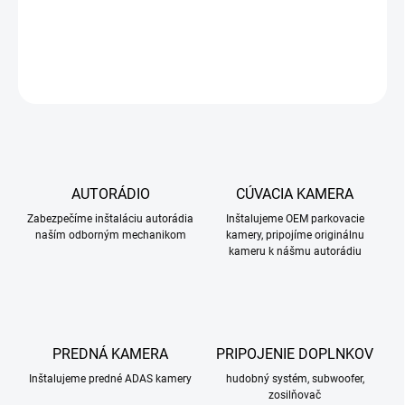
Peugeot 307 2007-2013
DETAILNÉ INFORMÁCIE
OPÝTAŤ SA
STRÁŽIŤ
AUTORÁDIO
CÚVACIA KAMERA
Zabezpečíme inštaláciu autorádia
Inštalujeme OEM parkovacie
naším odborným mechanikom
kamery, pripojíme originálnu
kameru k nášmu autorádiu
PREDNÁ KAMERA
PRIPOJENIE DOPLNKOV
Inštalujeme predné ADAS kamery
hudobný systém, subwoofer,
zosilňovač