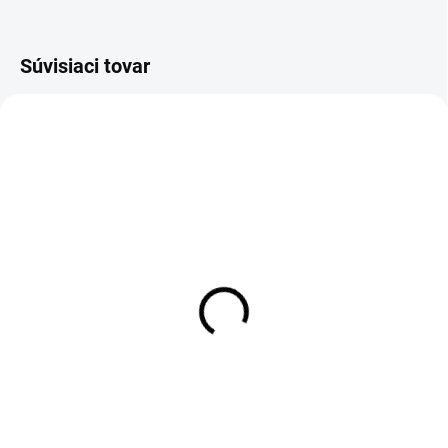
Súvisiaci tovar
SKLADOM
SKLADOM
DAB+ modul pre Android
DVR Android kamera +
ADAS + LDWS
55 €
39 €
55 € bez DPH
39 € bez DPH
Do košíka
Detail