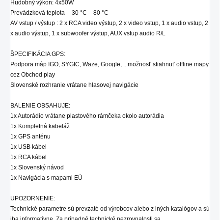
Hudobný výkon: 4x50W
Prevádzková teplota - -30 °C – 80 °C
AV vstup / výstup : 2 x RCA video výstup, 2 x video vstup, 1 x audio vstup, 2
x audio výstup, 1 x subwoofer výstup, AUX vstup audio R/L
ŠPECIFIKÁCIA GPS:
Podpora máp IGO, SYGIC, Waze, Google, ...možnosť stiahnuť offline mapy
cez Obchod play
Slovenské rozhranie vrátane hlasovej navigácie
BALENIE OBSAHUJE:
1x Autorádio
vrátane plastového rámčeka okolo autorádia
1x Kompletná kabeláž
1x GPS anténu
1x USB kábel
1x RCA kábel
1x Slovenský návod
1x Navigácia s mapami EÚ
UPOZORNENIE:
Technické parametre sú prevzaté od výrobcov alebo z iných katalógov a sú
iba informatívne. Za prípadné technické nezrovnalosti sa