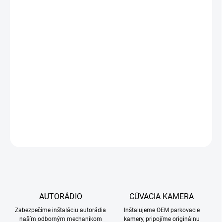
SIM SLOT
ZÁUJEM O
MONTÁŽ?
−
+
Pridať do košíka
Range Rover Sport 2010-2013
DETAILNÉ INFORMÁCIE
OPÝTAŤ SA
STRÁŽIŤ
AUTORÁDIO
CÚVACIA KAMERA
Zabezpečíme inštaláciu autorádia
Inštalujeme OEM parkovacie
naším odborným mechanikom
kamery, pripojíme originálnu