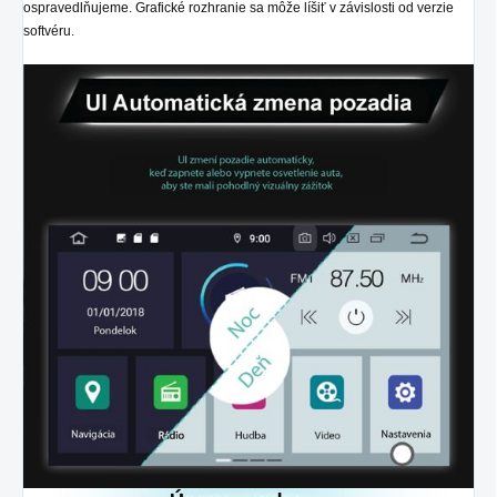
ospravedlňujeme. Grafické rozhranie sa môže líšiť v závislosti od verzie
softvéru.