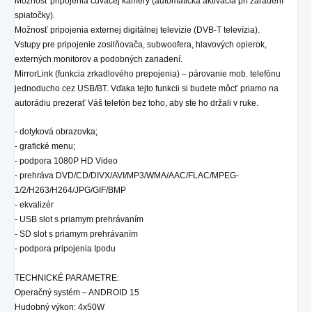
Možnosť pripojenia cúvacej kamery (automatická aktivácia pri zaradení
spiatočky).
Možnosť pripojenia externej digitálnej televízie (DVB-T televízia).
Vstupy pre pripojenie zosilňovača, subwoofera, hlavových opierok,
externých monitorov a podobných zariadení.
MirrorLink (funkcia zrkadlového prepojenia) – párovanie mob. telefónu
jednoducho cez USB/BT. Vďaka tejto funkcii si budete môcť priamo na
autorádiu prezerať Váš telefón bez toho, aby ste ho držali v ruke.
- dotyková obrazovka;
- grafické menu;
- podpora 1080P HD Video
- prehráva DVD/CD/DIVX/AVI/MP3/WMA/AAC/FLAC/MPEG-
1/2/H263/H264/JPG/GIF/BMP
- ekvalizér
- USB slot s priamym prehrávaním
- SD slot s priamym prehrávaním
- podpora pripojenia Ipodu
TECHNICKÉ PARAMETRE:
Operačný systém – ANDROID 15
Hudobný výkon: 4x50W