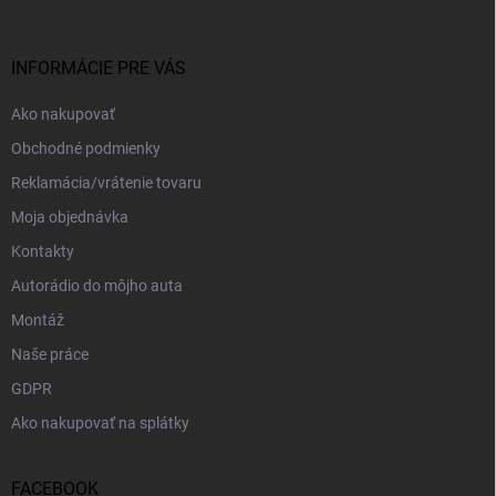
ä
t
i
INFORMÁCIE PRE VÁS
e
Ako nakupovať
Obchodné podmienky
Reklamácia/vrátenie tovaru
Moja objednávka
Kontakty
Autorádio do môjho auta
Montáž
Naše práce
GDPR
Ako nakupovať na splátky
FACEBOOK