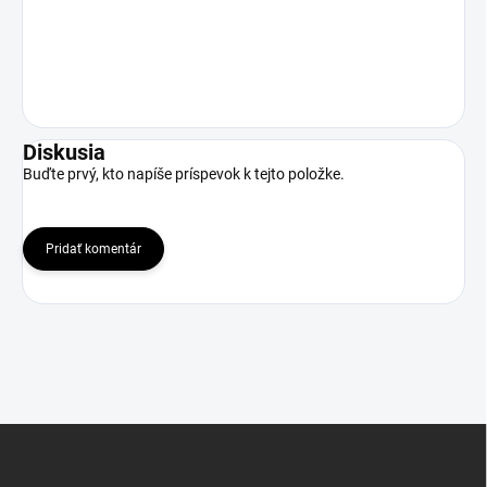
Diskusia
Buďte prvý, kto napíše príspevok k tejto položke.
Pridať komentár
Z
á
p