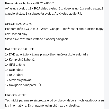
Prevádzková teplota - -30 °C – 80 °C
AV vstup / výstup : 2 x RCA video výstup, 2 x video vstup, 1 x audio vstup, 2
x audio výstup, 1 x subwoofer výstup, AUX vstup audio R/L
ŠPECIFIKÁCIA GPS:
Podpora máp IGO, SYGIC, Waze, Google, ...možnosť stiahnuť offline mapy
cez Obchod play
Slovenské rozhranie vrátane hlasovej navigácie
BALENIE OBSAHUJE:
1x DVD autorádio
vrátane plastového rámčeka okolo autorádia
1x Kompletná kabeláž
1x GPS anténu
1x USB kábel
1x RCA kábel
1x Slovenský návod
1x Navigácia s mapami EÚ
UPOZORNENIE:
Technické parametre sú prevzaté od výrobcov alebo z iných katalógov a sú
iba informatívne. Za prípadné technické nezrovnalosti sa