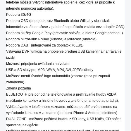
telefóne môžete vytvoriť internetové spojenie, cez ktoré sa pripojíte k
internetu pomocou autorádia).
Podpora 3G/4G
Podpora OBD (pripojenie cez Bluetooth alebo Wifi, aby ste získali
informácie v reálnom čase z palubného počítača vozidla cez adaptér OBD)
Podpora služby Google Play (prevzatie softvéru a hier z Google obchodu)
Podpora Mirror-link AirPlay (iPhone) a Miracast (Android)
Podpora DAB+ (integrované za doplatok 70Eur).
Vstavaná DVR funkcia na pripojenie prednej USB kamery na nahrávanie
jazdy.
Možnosť pripojenia ovládania na volant.
USB a SD sloty pre MP3, WMA, MP4, AVI, JPEG súbory.
Možnosť meniť úvodné logo automobilu (zobrazuje sa pri zapnutí
zariadenia).
Zmena pozadia
BLUETOOTH pre pohodlné telefonovanie a prehrávanie hudby A2DP
(načítanie kontaktov a histórie hovorov z telefónu priamo do autorádia).
Vyhľadávanie v telefónnom zozname: môžete použiť prvé písmeno na
vyhľadanie kontaktu v zozname (podpora iPhone & Android telefónov)
DUAL ZONE - možnosť počúvať hudbu z SD karty, USB kľúča, CD počas
spustenej navigácie.