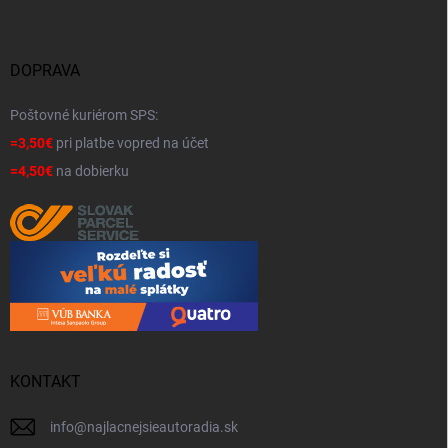
DOPRAVA
Poštovné kuriérom SPS:
=3,50€
pri platbe vopred na účet
=4,50€
na dobierku
KONTAKT
info
@
najlacnejsieautoradia.sk