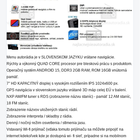
Menu autorádia je v SLOVENSKOM JAZYKU vrátane navigácie.
Rýchly a výkonný QUAD CORE procesor pre bleskovú prácu s produktom.
Operačný systém ANDROID 15, DDR3 2GB RAM, ROM 16GB vnútorná
pamäť.
7” HD KAPACITNÝ displej s vysokým rozlíšením IPS 1024x600 px.
GPS navigácia v slovenskom jazyku vrátané 3D máp celej EÚ v balení.
NXP AM/FM tuner s RDS (zobrazenie názvu staníc) - pamäť 12 AM staníc,
18 FM staníc.
Zobrazenie názvov uložených staníc rádií.
Zobrazenie interpreta / skladby z rádia.
Denný / nočný režim osvetlenia / stlmenia jasu.
Vstavaný Wi-fi prijímač (vďaka tomuto prijímaču sa môžete pripojiť na
internet kdekoľvek kde je dostupná wi- fi sieť, prípadne si na mobilnom