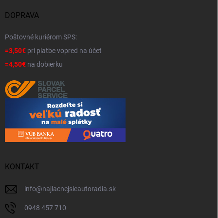
DOPRAVA
Poštovné kuriérom SPS:
=3,50€
pri platbe vopred na účet
=4,50€
na dobierku
KONTAKT
info
@
najlacnejsieautoradia.sk
0948 457 710