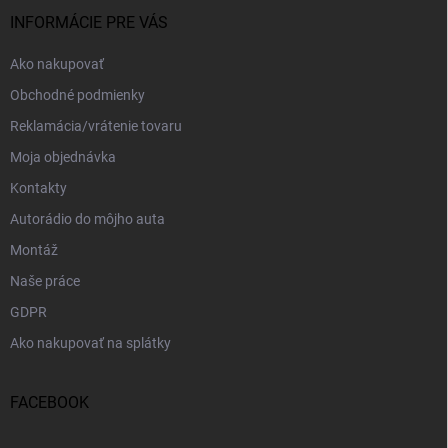
t
i
INFORMÁCIE PRE VÁS
e
Ako nakupovať
Obchodné podmienky
Reklamácia/vrátenie tovaru
Moja objednávka
Kontakty
Autorádio do môjho auta
Montáž
Naše práce
GDPR
Ako nakupovať na splátky
FACEBOOK