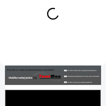
SKLADOM
SKLADOM
DAB+ modul pre Android
DVR Android kamera +
ADAS + LDWS
55 €
39 €
55 € bez DPH
39 € bez DPH
Do košíka
Detail