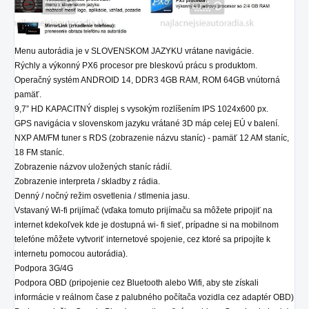
Menu autorádia je v SLOVENSKOM JAZYKU vrátane navigácie.
Rýchly a výkonný PX6 procesor pre bleskovú prácu s produktom.
Operačný systém ANDROID 14, DDR3 4GB RAM, ROM 64GB vnútorná
pamäť.
9,7” HD KAPACITNÝ displej s vysokým rozlíšením IPS 1024x600 px.
GPS navigácia v slovenskom jazyku vrátané 3D máp celej EÚ v balení.
NXP AM/FM tuner s RDS (zobrazenie názvu staníc) - pamäť 12 AM staníc,
18 FM staníc.
Zobrazenie názvov uložených staníc rádií.
Zobrazenie interpreta / skladby z rádia.
Denný / nočný režim osvetlenia / stlmenia jasu.
Vstavaný Wi-fi prijímač (vďaka tomuto prijímaču sa môžete pripojiť na
internet kdekoľvek kde je dostupná wi- fi sieť, prípadne si na mobilnom
telefóne môžete vytvoriť internetové spojenie, cez ktoré sa pripojíte k
internetu pomocou autorádia).
Podpora 3G/4G
Podpora OBD (pripojenie cez Bluetooth alebo Wifi, aby ste získali
informácie v reálnom čase z palubného počítača vozidla cez adaptér OBD)