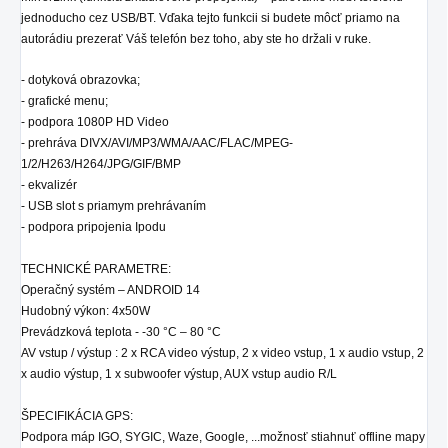
jednoducho cez USB/BT. Vďaka tejto funkcii si budete môcť priamo na
autorádiu prezerať Váš telefón bez toho, aby ste ho držali v ruke.
- dotyková obrazovka;
- grafické menu;
- podpora 1080P HD Video
- prehráva DIVX/AVI/MP3/WMA/AAC/FLAC/MPEG-
1/2/H263/H264/JPG/GIF/BMP
- ekvalizér
- USB slot s priamym prehrávaním
- podpora pripojenia Ipodu
TECHNICKÉ PARAMETRE:
Operačný systém – ANDROID 14
Hudobný výkon: 4x50W
Prevádzková teplota - -30 °C – 80 °C
AV vstup / výstup : 2 x RCA video výstup, 2 x video vstup, 1 x audio vstup, 2
x audio výstup, 1 x subwoofer výstup, AUX vstup audio R/L
ŠPECIFIKÁCIA GPS:
Podpora máp IGO, SYGIC, Waze, Google, ...možnosť stiahnuť offline mapy