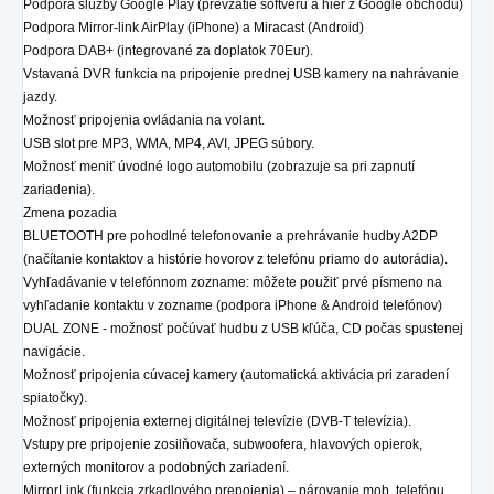
Podpora služby Google Play (prevzatie softvéru a hier z Google obchodu)
Podpora Mirror-link AirPlay (iPhone) a Miracast (Android)
Podpora DAB+ (integrované za doplatok 70Eur).
Vstavaná DVR funkcia na pripojenie prednej USB kamery na nahrávanie
jazdy.
Možnosť pripojenia ovládania na volant.
USB slot pre MP3, WMA, MP4, AVI, JPEG súbory.
Možnosť meniť úvodné logo automobilu (zobrazuje sa pri zapnutí
zariadenia).
Zmena pozadia
BLUETOOTH pre pohodlné telefonovanie a prehrávanie hudby A2DP
(načítanie kontaktov a histórie hovorov z telefónu priamo do autorádia).
Vyhľadávanie v telefónnom zozname: môžete použiť prvé písmeno na
vyhľadanie kontaktu v zozname (podpora iPhone & Android telefónov)
DUAL ZONE - možnosť počúvať hudbu z USB kľúča, CD počas spustenej
navigácie.
Možnosť pripojenia cúvacej kamery (automatická aktivácia pri zaradení
spiatočky).
Možnosť pripojenia externej digitálnej televízie (DVB-T televízia).
Vstupy pre pripojenie zosilňovača, subwoofera, hlavových opierok,
externých monitorov a podobných zariadení.
MirrorLink (funkcia zrkadlového prepojenia) – párovanie mob. telefónu