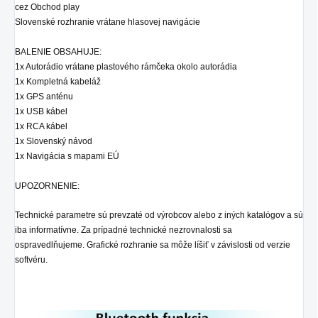
cez Obchod play
Slovenské rozhranie vrátane hlasovej navigácie
BALENIE OBSAHUJE:
1x Autorádio
vrátane plastového rámčeka okolo autorádia
1x Kompletná kabeláž
1x GPS anténu
1x USB kábel
1x RCA kábel
1x Slovenský návod
1x Navigácia s mapami EÚ
UPOZORNENIE:
Technické parametre sú prevzaté od výrobcov alebo z iných katalógov a sú
iba informatívne. Za prípadné technické nezrovnalosti sa
ospravedlňujeme. Grafické rozhranie sa môže líšiť v závislosti od verzie
softvéru.