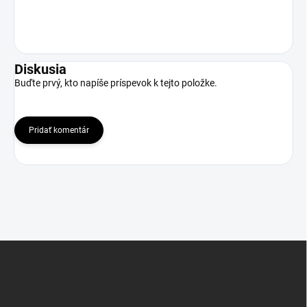
Diskusia
Buďte prvý, kto napíše príspevok k tejto položke.
Pridať komentár
Z
á
p
ä