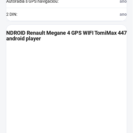
Autorádia s GPS navigáciou
:
ano
2 DIN
:
ano
NDROID Renault Megane 4 GPS WIFI TomiMax 447
android player