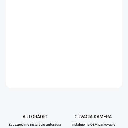
APPLE CARPLAY
−
+
Pridať do košíka
Android 9 PX6 4G+64
DETAILNÉ INFORMÁCIE
OPÝTAŤ SA
STRÁŽIŤ
AUTORÁDIO
CÚVACIA KAMERA
Zabezpečíme inštaláciu autorádia
Inštalujeme OEM parkovacie