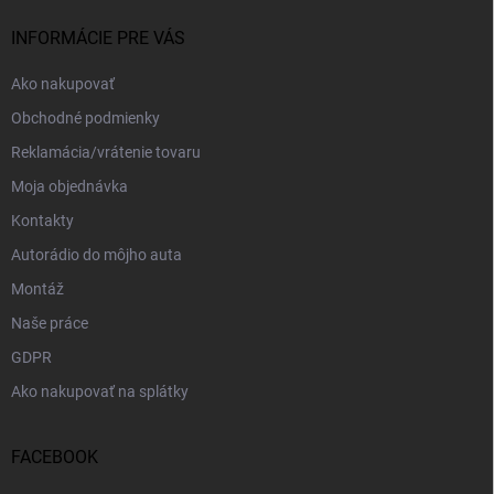
t
i
INFORMÁCIE PRE VÁS
e
Ako nakupovať
Obchodné podmienky
Reklamácia/vrátenie tovaru
Moja objednávka
Kontakty
Autorádio do môjho auta
Montáž
Naše práce
GDPR
Ako nakupovať na splátky
FACEBOOK