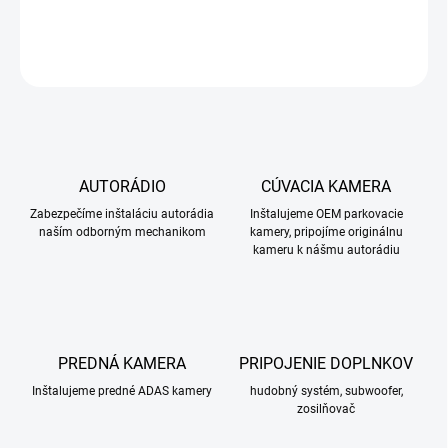
DETAILNÉ INFORMÁCIE
OPÝTAŤ SA
STRÁŽIŤ
AUTORÁDIO
CÚVACIA KAMERA
Zabezpečíme inštaláciu autorádia
Inštalujeme OEM parkovacie
naším odborným mechanikom
kamery, pripojíme originálnu
kameru k nášmu autorádiu
PREDNÁ KAMERA
PRIPOJENIE DOPLNKOV
Inštalujeme predné ADAS kamery
hudobný systém, subwoofer,
zosilňovač