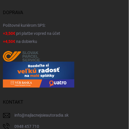
DOPRAVA
Poštovné kuriérom SPS:
=3,50€
pri platbe vopred na účet
=4,50€
na dobierku
KONTAKT
info
@
najlacnejsieautoradia.sk
0948 457 710