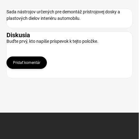
Sada nástrojov určených pre demontáž prístrojovej dosky a
plastových dielov interiéru automobilu.
Diskusia
Buďte prvý, kto napíše príspevok k tejto položke.
Pridať komentár
Z
á
p
ä