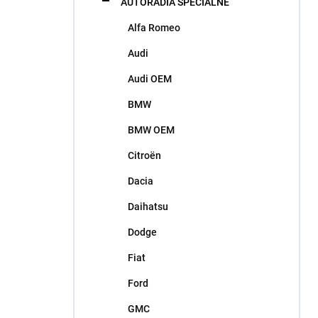
AUTORÁDIA ŠPECIÁLNE
e
l
Alfa Romeo
Audi
Audi OEM
BMW
BMW OEM
Citroën
Dacia
Daihatsu
Dodge
Fiat
Ford
GMC