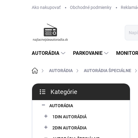
Prejsť
Ako nakupovať
Obchodné podmienky
Reklamác
na
obsah
AUTORÁDIA
PARKOVANIE
MONITOR
Domov
AUTORÁDIA
AUTORÁDIA ŠPECIÁLNE
B
Kategórie
o
Preskočiť
č
kategórie
n
AUTORÁDIA
ý
1DIN AUTORÁDIÁ
p
a
2DIN AUTORÁDIA
n