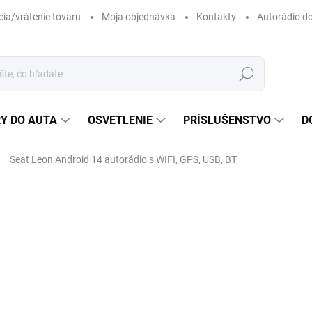
ia/vrátenie tovaru
Moja objednávka
Kontakty
Autorádio d
Hľadať
Y DO AUTA
OSVETLENIE
PRÍSLUŠENSTVO
D
Seat Leon Android 14 autorádio s WIFI, GPS, USB, BT
ZNAČKA:
TOMIMAX
o
Jedn
ZVO
cena
HW 