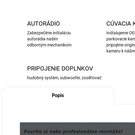
AUTORÁDIO
CÚVACIA 
Zabezpečíme inštaláciu
Inštalujeme O
autorádia naším
parkovacie kam
odborným mechanikom
pripojíme origi
kameru k nášm
PRIPOJENIE DOPLNKOV
hudobný systém, subwoofer, zosilňovač
Popis