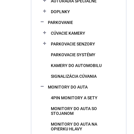
AUTORÁDIA ŠPECIÁLNE
e
l
DOPLNKY
PARKOVANIE
CÚVACIE KAMERY
PARKOVACIE SENZORY
PARKOVACIE SYSTÉMY
KAMERY DO AUTOMOBILU
SIGNALIZÁCIA CÚVANIA
MONITORY DO AUTA
4PIN MONITORY A SETY
MONITORY DO AUTA SO
STOJANOM
MONITORY DO AUTA NA
OPIERKU HLAVY