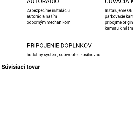
AUTORÁDIO
CÚVACIA 
Zabezpečíme inštaláciu
Inštalujeme O
autorádia naším
parkovacie kam
odborným mechanikom
pripojíme origi
kameru k nášm
PRIPOJENIE DOPLNKOV
hudobný systém, subwoofer, zosilňovač
Súvisiaci tovar
NAJ-002
NAJ-004
SKLADOM
SKLADOM
DAB+ modul
DVR Android