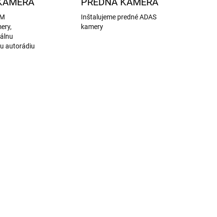
KAMERA
PREDNÁ KAMERA
EM
Inštalujeme predné ADAS
ery,
kamery
nálnu
u autorádiu