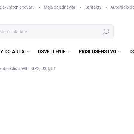
ia/vrátenie tovaru
Moja objednávka
Kontakty
Autorádio d
Hľadať
Y DO AUTA
OSVETLENIE
PRÍSLUŠENSTVO
D
autorádio s WIFI, GPS, USB, BT
ZNAČKA:
TOMIMAX
o
Jedn
ZVO
cena
HW 