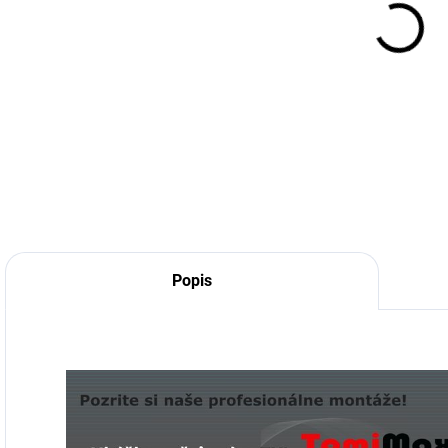
pre Android
kamera +
ADAS + LDWS
55 €
39 €
55 € bez DPH
39 € bez DPH
Do košíka
Detail
Popis