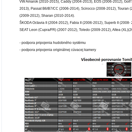
VW Amarok (2010-2015), Caddy (2004-2013), EOS (2006-2012), Golf 5/
2013), Passat B6/B7/CC (2006-2014), Scirocco (2008-2012), Touran (
(2009-2012), Sharan (2010-2014).
ŠKODA Octavia II (2004-2012), Fabia II (2006-2012), Superb II (2008-
SEAT Leon (Cupra/FR) (2007-2012), Toledo (2009-2012), Altea (XL)(
- podpora pripojenia hudobného systému
- podpora pripojenia originálnej cúvacej kamery