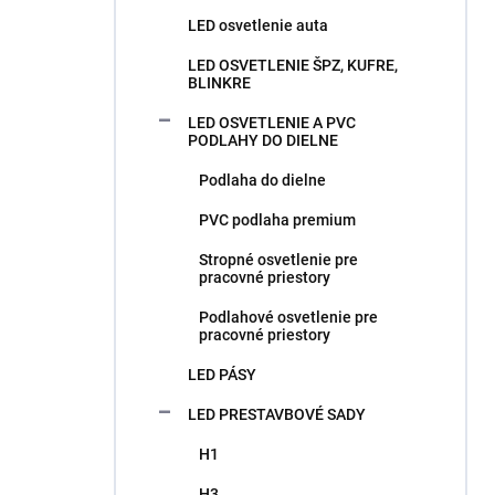
LED osvetlenie auta
LED OSVETLENIE ŠPZ, KUFRE,
BLINKRE
LED OSVETLENIE A PVC
PODLAHY DO DIELNE
Podlaha do dielne
PVC podlaha premium
Stropné osvetlenie pre
pracovné priestory
Podlahové osvetlenie pre
pracovné priestory
LED PÁSY
LED PRESTAVBOVÉ SADY
H1
H3