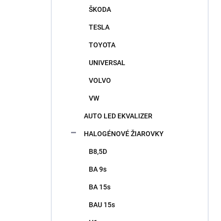
ŠKODA
TESLA
TOYOTA
UNIVERSAL
VOLVO
VW
AUTO LED EKVALIZER
HALOGÉNOVÉ ŽIAROVKY
B8,5D
BA 9s
BA 15s
BAU 15s