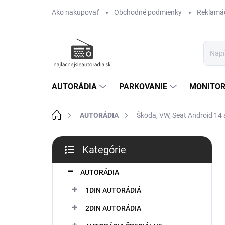
Prejsť
Ako nakupovať
Obchodné podmienky
Reklamác
na
obsah
AUTORÁDIA
PARKOVANIE
MONITOR
Domov
AUTORÁDIA
Škoda, VW, Seat Android 14 
B
Kategórie
o
Preskočiť
č
kategórie
n
AUTORÁDIA
ý
1DIN AUTORÁDIÁ
p
a
2DIN AUTORÁDIA
n