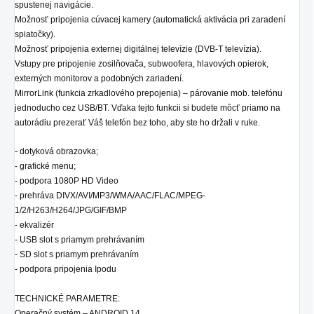
spustenej navigácie.
Možnosť pripojenia cúvacej kamery (automatická aktivácia pri zaradení
spiatočky).
Možnosť pripojenia externej digitálnej televízie (DVB-T televízia).
Vstupy pre pripojenie zosilňovača, subwoofera, hlavových opierok,
externých monitorov a podobných zariadení.
MirrorLink (funkcia zrkadlového prepojenia) – párovanie mob. telefónu
jednoducho cez USB/BT. Vďaka tejto funkcii si budete môcť priamo na
autorádiu prezerať Váš telefón bez toho, aby ste ho držali v ruke.
- dotyková obrazovka;
- grafické menu;
- podpora 1080P HD Video
- prehráva DIVX/AVI/MP3/WMA/AAC/FLAC/MPEG-
1/2/H263/H264/JPG/GIF/BMP
- ekvalizér
- USB slot s priamym prehrávaním
- SD
slot
s priamym prehrávaním
- podpora pripojenia Ipodu
TECHNICKÉ PARAMETRE:
Operačný systém – ANDROID 14