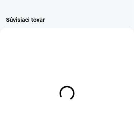
Súvisiaci tovar
SKLADOM
SKLADOM
DAB+ modul pre Android
DVR Android kamera +
ADAS + LDWS
55 €
39 €
55 € bez DPH
39 € bez DPH
Do košíka
Detail