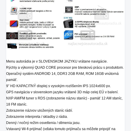
Menu autorádia je v SLOVENSKOM JAZYKU vrátane navigácie.
Rýchly a výkonný QUAD CORE procesor pre bleskovú prácu s produktom.
Operačný systém ANDROID 14, DDR3 2GB RAM, ROM 16GB vnútorná
pamäť.
9” HD KAPACITNÝ displej s vysokým rozlíšením IPS 1024x600 px.
GPS navigácia v slovenskom jazyku vrátané 3D máp celej EÚ v balení.
NXP AM/FM tuner s RDS (zobrazenie názvu staníc) - pamäť 12 AM staníc,
18 FM staníc.
Zobrazenie názvov uložených staníc rádií.
Zobrazenie interpreta / skladby z rádia.
Denný / nočný režim osvetlenia / stlmenia jasu.
Vstavaný Wi-fi prijímač (vďaka tomuto prijímaču sa môžete pripojiť na