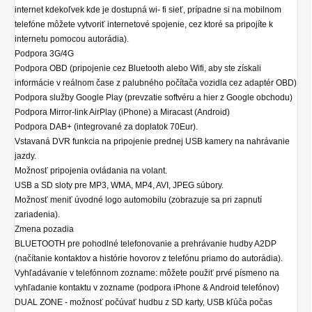
internet kdekoľvek kde je dostupná wi- fi sieť, prípadne si na mobilnom
telefóne môžete vytvoriť internetové spojenie, cez ktoré sa pripojíte k
internetu pomocou autorádia).
Podpora 3G/4G
Podpora OBD (pripojenie cez Bluetooth alebo Wifi, aby ste získali
informácie v reálnom čase z palubného počítača vozidla cez adaptér OBD)
Podpora služby Google Play (prevzatie softvéru a hier z Google obchodu)
Podpora Mirror-link AirPlay (iPhone) a Miracast (Android)
Podpora DAB+ (integrované za doplatok 70Eur).
Vstavaná DVR funkcia na pripojenie prednej USB kamery na nahrávanie
jazdy.
Možnosť pripojenia ovládania na volant.
USB a SD sloty pre MP3, WMA, MP4, AVI, JPEG súbory.
Možnosť meniť úvodné logo automobilu (zobrazuje sa pri zapnutí
zariadenia).
Zmena pozadia
BLUETOOTH pre pohodlné telefonovanie a prehrávanie hudby A2DP
(načítanie kontaktov a histórie hovorov z telefónu priamo do autorádia).
Vyhľadávanie v telefónnom zozname: môžete použiť prvé písmeno na
vyhľadanie kontaktu v zozname (podpora iPhone & Android telefónov)
DUAL ZONE - možnosť počúvať hudbu z SD karty, USB kľúča počas