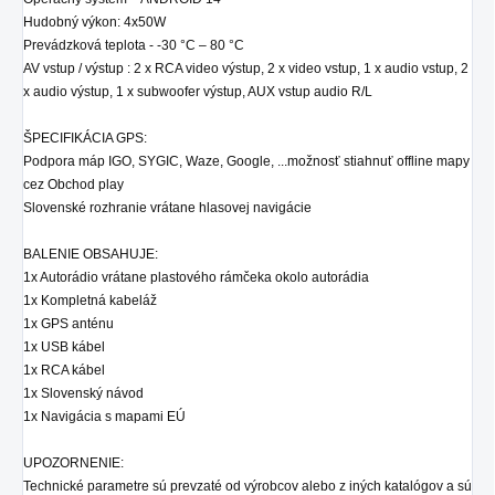
Hudobný výkon: 4x50W
Prevádzková teplota - -30 °C – 80 °C
AV vstup / výstup : 2 x RCA video výstup, 2 x video vstup, 1 x audio vstup, 2
x audio výstup, 1 x subwoofer výstup, AUX vstup audio R/L
ŠPECIFIKÁCIA GPS:
Podpora máp IGO, SYGIC, Waze, Google, ...možnosť stiahnuť offline mapy
cez Obchod play
Slovenské rozhranie vrátane hlasovej navigácie
BALENIE OBSAHUJE:
1x Autorádio
vrátane plastového rámčeka okolo autorádia
1x Kompletná kabeláž
1x GPS anténu
1x USB kábel
1x RCA kábel
1x Slovenský návod
1x Navigácia s mapami EÚ
UPOZORNENIE:
Technické parametre sú prevzaté od výrobcov alebo z iných katalógov a sú