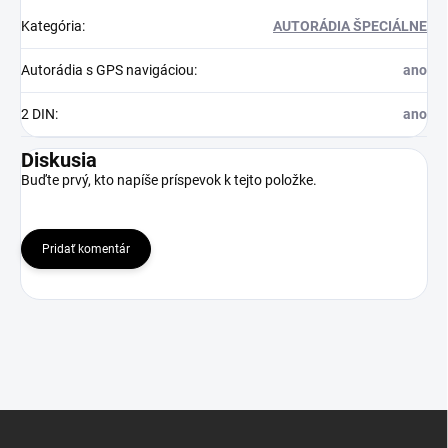
Kategória
:
AUTORÁDIA ŠPECIÁLNE
Autorádia s GPS navigáciou
:
ano
2 DIN
:
ano
Diskusia
Buďte prvý, kto napíše príspevok k tejto položke.
Pridať komentár
Z
á