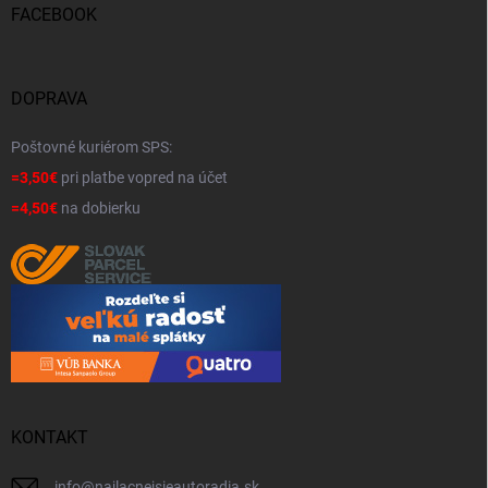
FACEBOOK
DOPRAVA
Poštovné kuriérom SPS:
=3,50€
pri platbe vopred na účet
=4,50€
na dobierku
KONTAKT
info
@
najlacnejsieautoradia.sk