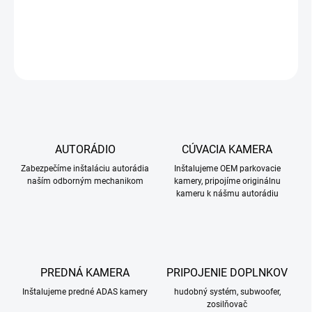
Toyota RAV4 2007-2012
DETAILNÉ INFORMÁCIE
OPÝTAŤ SA
STRÁŽIŤ
AUTORÁDIO
CÚVACIA KAMERA
Zabezpečíme inštaláciu autorádia
Inštalujeme OEM parkovacie
naším odborným mechanikom
kamery, pripojíme originálnu
kameru k nášmu autorádiu
PREDNÁ KAMERA
PRIPOJENIE DOPLNKOV
Inštalujeme predné ADAS kamery
hudobný systém, subwoofer,
zosilňovač