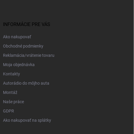
p
ä
t
i
INFORMÁCIE PRE VÁS
e
Ako nakupovať
Obchodné podmienky
Reklamácia/vrátenie tovaru
Moja objednávka
Kontakty
Autorádio do môjho auta
Montáž
Naše práce
GDPR
Ako nakupovať na splátky