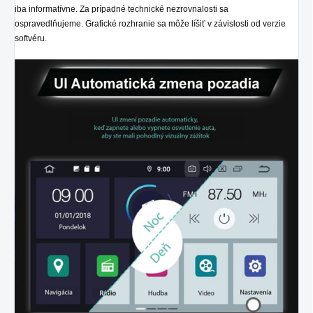
iba informatívne. Za prípadné technické nezrovnalosti sa
ospravedlňujeme. Grafické rozhranie sa môže líšiť v závislosti od verzie
softvéru.