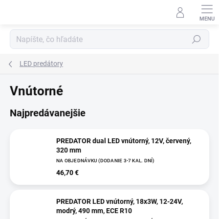
Prejsť
na
obsah
Hľadať
LED predátory
Vnútorné
Najpredávanejšie
PREDATOR dual LED vnútorný, 12V, červený,
320 mm
NA OBJEDNÁVKU (DODANIE 3-7 KAL. DNÍ)
46,70 €
PREDATOR LED vnútorný, 18x3W, 12-24V,
modrý, 490 mm, ECE R10