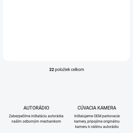
12/24V, oranžový, ECE
1W, modrý
R65
71,90 €
24,90 €
71,90 € bez DPH
24,90 € bez DPH
Do košíka
Do košíka
22
položiek celkom
O
v
l
á
d
a
c
AUTORÁDIO
CÚVACIA KAMERA
i
Zabezpečíme inštaláciu autorádia
e
Inštalujeme OEM parkovacie
naším odborným mechanikom
kamery, pripojíme originálnu
p
kameru k nášmu autorádiu
r