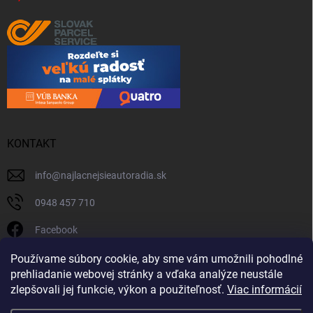
KONTAKT
info
@
najlacnejsieautoradia.sk
0948 457 710
Facebook
najlacnejsieautoradia.sk
Používame súbory cookie, aby sme vám umožnili pohodlné
prehliadanie webovej stránky a vďaka analýze neustále
Youtube
zlepšovali jej funkcie, výkon a použiteľnosť.
Viac informácií