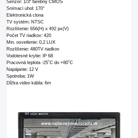
Senzor: 1/3“ farebný CMOS
Snímací uhol: 170°
Elektronická clona
TV systém: NTSC
Rozlíšenie: 656(H) x 492 px(V)
Počet TV riadkov: 420
Min. osvetlenie: 0,2 LUX
Rozlíšenie: 480TV riadkov
Vodotesné krytie: IP 68
Pracovná teplota -25˚C do +80˚C
Napájanie: 12 V
Spotreba: 1W
Dĺžka video kábla: 6m