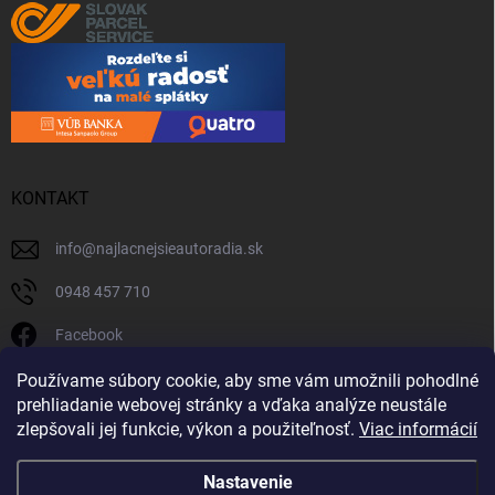
KONTAKT
info
@
najlacnejsieautoradia.sk
0948 457 710
Facebook
najlacnejsieautoradia.sk
Používame súbory cookie, aby sme vám umožnili pohodlné
prehliadanie webovej stránky a vďaka analýze neustále
Youtube
zlepšovali jej funkcie, výkon a použiteľnosť.
Viac informácií
Nastavenie