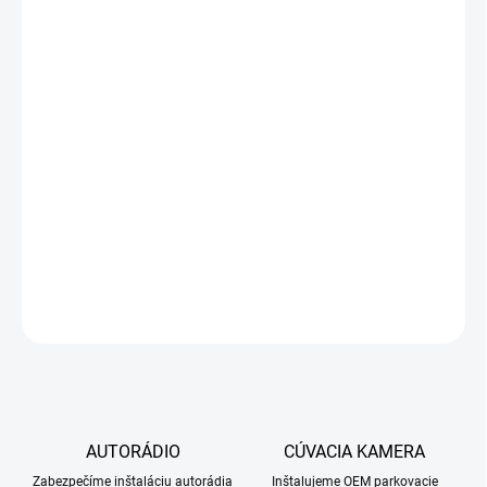
KAMERY
ROZŠÍRENIE
KAMERY O
DYNAMICKÉ
TRAJEKTÓRIE -
NATÁČANIE ČIAR
PRI CÚVANÍ V
SMERE JAZDY
−
+
Pridať do košíka
DETAILNÉ INFORMÁCIE
OPÝTAŤ SA
STRÁŽIŤ
AUTORÁDIO
CÚVACIA KAMERA
Zabezpečíme inštaláciu autorádia
Inštalujeme OEM parkovacie