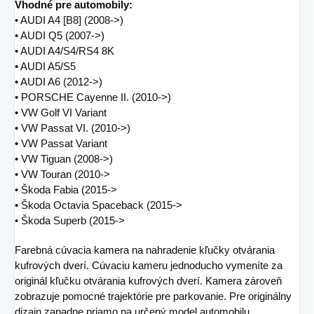
Vhodné pre automobily:
• AUDI A4 [B8] (2008->)
• AUDI Q5 (2007->)
• AUDI A4/S4/RS4 8K
• AUDI A5/S5
• AUDI A6 (2012->)
• PORSCHE Cayenne II. (2010->)
• VW Golf VI Variant
• VW Passat VI. (2010->)
• VW Passat Variant
• VW Tiguan (2008->)
• VW Touran (2010->
• Škoda Fabia (2015->
• Škoda Octavia Spaceback (2015->
• Škoda Superb (2015->
Farebná cúvacia kamera na nahradenie kľučky otvárania
kufrových dverí. Cúvaciu kameru jednoducho vymeníte za
originál kľučku otvárania kufrových dverí. Kamera zároveň
zobrazuje pomocné trajektórie pre parkovanie. Pre originálny
dizajn zapadne priamo na určený model automobilu.