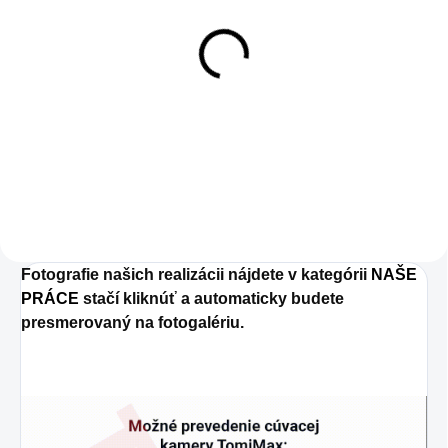
SKLADOM
10m kábel
7,90 €
7,90 € bez DPH
Do košíka
Fotografie našich realizácii nájdete v kategórii
NAŠE
PRÁCE
stačí kliknúť a automaticky budete
presmerovaný na fotogalériu.