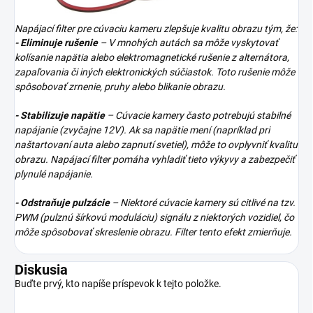
Napájací filter pre cúvaciu kameru zlepšuje kvalitu obrazu tým, že:
- Eliminuje rušenie
– V mnohých autách sa môže vyskytovať
kolísanie napätia alebo elektromagnetické rušenie z alternátora,
zapaľovania či iných elektronických súčiastok. Toto rušenie môže
spôsobovať zrnenie, pruhy alebo blikanie obrazu.
- Stabilizuje napätie
– Cúvacie kamery často potrebujú stabilné
napájanie (zvyčajne 12V). Ak sa napätie mení (napríklad pri
naštartovaní auta alebo zapnutí svetiel), môže to ovplyvniť kvalitu
obrazu. Napájací filter pomáha vyhladiť tieto výkyvy a zabezpečiť
plynulé napájanie.
- Odstraňuje pulzácie
– Niektoré cúvacie kamery sú citlivé na tzv.
PWM (pulznú šírkovú moduláciu) signálu z niektorých vozidiel, čo
môže spôsobovať skreslenie obrazu. Filter tento efekt zmierňuje.
Diskusia
Buďte prvý, kto napíše príspevok k tejto položke.