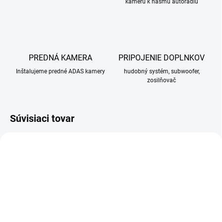
kameru k nášmu autorádiu
PREDNÁ KAMERA
PRIPOJENIE DOPLNKOV
Inštalujeme predné ADAS kamery
hudobný systém, subwoofer,
zosilňovač
Súvisiaci tovar
SKLADOM