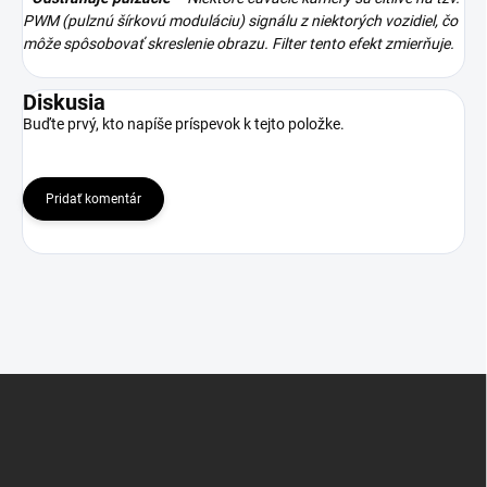
PWM (pulznú šírkovú moduláciu) signálu z niektorých vozidiel, čo
môže spôsobovať skreslenie obrazu. Filter tento efekt zmierňuje.
Diskusia
Buďte prvý, kto napíše príspevok k tejto položke.
Pridať komentár
Z
á
p
ä
t