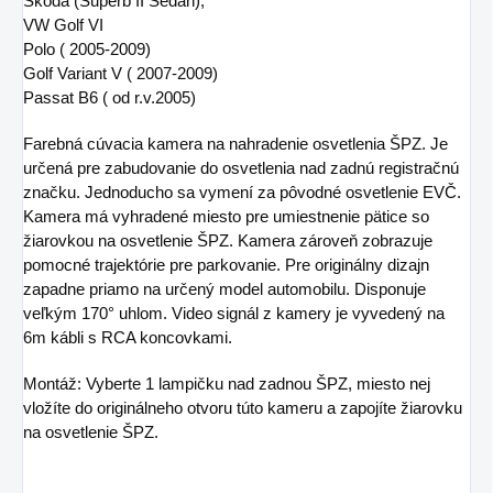
Škoda (Superb II Sedan),
VW Golf VI
Polo ( 2005-2009)
Golf Variant V ( 2007-2009)
Passat B6 ( od r.v.2005)
Farebná cúvacia kamera na nahradenie osvetlenia ŠPZ. Je
určená pre zabudovanie do osvetlenia nad zadnú registračnú
značku. Jednoducho sa vymení za pôvodné osvetlenie EVČ.
Kamera má vyhradené miesto pre umiestnenie pätice so
žiarovkou na osvetlenie ŠPZ. Kamera zároveň zobrazuje
pomocné trajektórie pre parkovanie. Pre originálny dizajn
zapadne priamo na určený model automobilu. Disponuje
veľkým 170° uhlom. Video signál z kamery je vyvedený na
6m kábli s RCA koncovkami.
Montáž: Vyberte 1 lampičku nad zadnou ŠPZ, miesto nej
vložíte do originálneho otvoru túto kameru a zapojíte žiarovku
na osvetlenie ŠPZ.