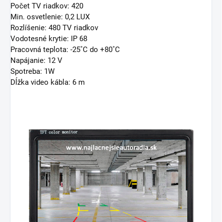
Počet TV riadkov: 420
Min. osvetlenie: 0,2 LUX
Rozlíšenie: 480 TV riadkov
Vodotesné krytie: IP 68
Pracovná teplota: -25˚C do +80˚C
Napájanie: 12 V
Spotreba: 1W
Dĺžka video kábla: 6 m