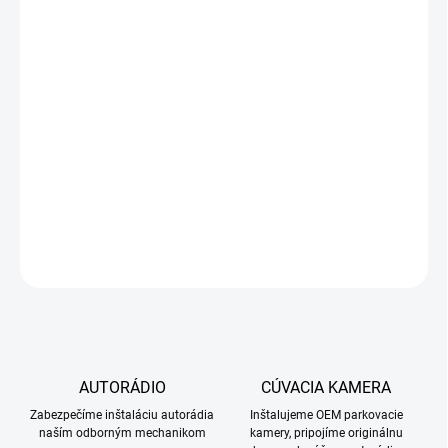
ROZŠÍRENIE
KAMERY O
DYNAMICKÉ
TRAJEKTÓRIE -
NATÁČANIE ČIAR
PRI CÚVANÍ V
SMERE JAZDY
−
+
Pridať do košíka
DETAILNÉ INFORMÁCIE
OPÝTAŤ SA
STRÁŽIŤ
AUTORÁDIO
CÚVACIA KAMERA
Zabezpečíme inštaláciu autorádia
Inštalujeme OEM parkovacie
naším odborným mechanikom
kamery, pripojíme originálnu