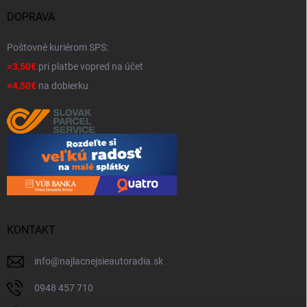
DOPRAVA
Poštovné kuriérom SPS:
=3,50€
pri platbe vopred na účet
=4,50€
na dobierku
KONTAKT
info
@
najlacnejsieautoradia.sk
0948 457 710