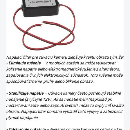
Napájací filter pre cúvaciu kameru zlepšuje kvalitu obrazu tým, že:
- Eliminuje rušenie
– V mnohých autách sa môže vyskytovať
kolísanie napätia alebo elektromagnetické rušenie z alternátora,
zapaľovania či iných elektronických súčiastok. Toto rušenie môže
spôsobovať zrnenie, pruhy alebo blikanie obrazu.
- Stabilizuje napätie
– Cúvacie kamery často potrebujú stabilné
napájanie (zvyčajne 12V). Ak sa napätie mení (napríklad pri
naštartovaní auta alebo zapnutí svetiel), môže to ovplyvniť kvalitu
obrazu. Napájací filter pomáha vyhladiť tieto výkyvy a zabezpečiť
plynulé napájanie.
- Odstraňuje pulzácie
– Niektoré cúvacie kamery sú citlivé na tzv.