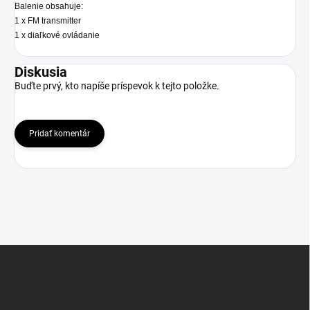
Balenie obsahuje:
1 x FM transmitter
1 x diaľkové ovládanie
Diskusia
Buďte prvý, kto napíše príspevok k tejto položke.
Pridať komentár
Z
á
p
ä