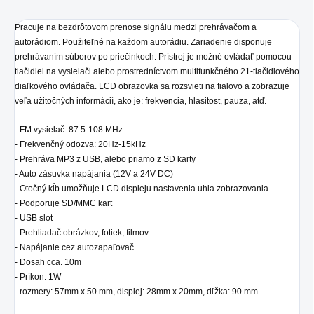
Pracuje na bezdrôtovom prenose signálu medzi prehrávačom a
autorádiom. Použiteľné na každom autorádiu. Zariadenie disponuje
prehrávaním súborov po priečinkoch. Prístroj je možné ovládať pomocou
tlačidiel na vysielači alebo prostredníctvom multifunkčného 21-tlačidlového
diaľkového ovládača. LCD obrazovka sa rozsvieti na fialovo a zobrazuje
veľa užitočných informácií, ako je: frekvencia, hlasitost, pauza, atď.
- FM vysielač: 87.5-108 MHz
- Frekvenčný odozva: 20Hz-15kHz
- Prehráva MP3 z USB, alebo priamo z SD karty
- Auto zásuvka napájania (12V a 24V DC)
- Otočný kĺb umožňuje LCD displeju nastavenia uhla zobrazovania
- Podporuje SD/MMC kart
- USB slot
- Prehliadač obrázkov, fotiek, filmov
- Napájanie cez autozapaľovač
- Dosah cca. 10m
- Príkon: 1W
- rozmery: 57mm x 50 mm, displej: 28mm x 20mm, dľžka: 90 mm