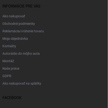
t
i
INFORMÁCIE PRE VÁS
e
Ako nakupovať
Obchodné podmienky
Reklamácia/vrátenie tovaru
Moja objednávka
Kontakty
Autorádio do môjho auta
Montáž
Naše práce
GDPR
Ako nakupovať na splátky
FACEBOOK