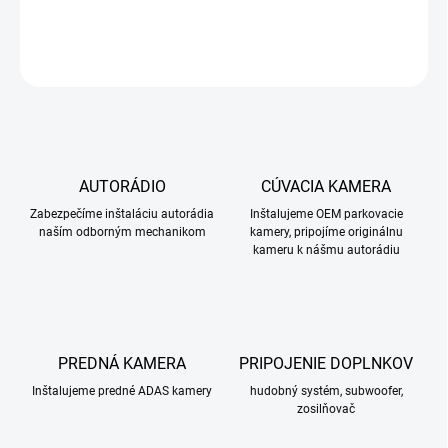
DETAILNÉ INFORMÁCIE
OPÝTAŤ SA
STRÁŽIŤ
AUTORÁDIO
CÚVACIA KAMERA
Zabezpečíme inštaláciu autorádia
Inštalujeme OEM parkovacie
naším odborným mechanikom
kamery, pripojíme originálnu
kameru k nášmu autorádiu
PREDNÁ KAMERA
PRIPOJENIE DOPLNKOV
Inštalujeme predné ADAS kamery
hudobný systém, subwoofer,
zosilňovač