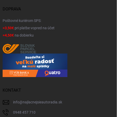
DOPRAVA
Poštovné kuriérom SPS:
=3,50€
pri platbe vopred na účet
=4,50€
na dobierku
KONTAKT
info
@
najlacnejsieautoradia.sk
0948 457 710