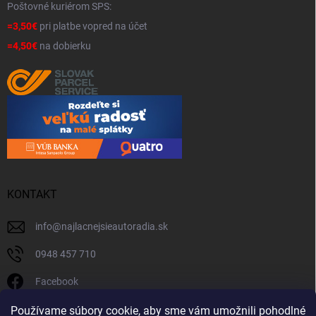
Poštovné kuriérom SPS:
=3,50€
pri platbe vopred na účet
=4,50€
na dobierku
KONTAKT
info
@
najlacnejsieautoradia.sk
0948 457 710
Facebook
najlacnejsieautoradia.sk
Používame súbory cookie, aby sme vám umožnili pohodlné