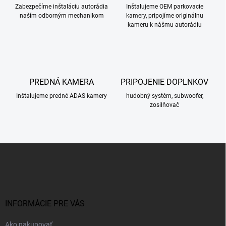
Zabezpečíme inštaláciu autorádia
Inštalujeme OEM parkovacie
naším odborným mechanikom
kamery, pripojíme originálnu
kameru k nášmu autorádiu
PREDNÁ KAMERA
PRIPOJENIE DOPLNKOV
Inštalujeme predné ADAS kamery
hudobný systém, subwoofer,
zosilňovač
Z
á
p
ä
t
i
INFORMÁCIE PRE VÁS
e
Ako nakupovať