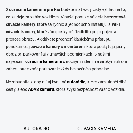
a
S
cúvacími kamerami pre Kiu
budete mať vždy čistý výhľad na to,
c
i
čo sa deje za vaším vozidlom. V našej ponuke nájdete
bezdrotové
e
cúvacie kamery
, ktoré sa rýchlo a jednoducho inštalujú, a
WiFi
p
cúvacie kamery
, ktoré vám poskytnú flexibilitu pri pripojení a
r
v
prenose obrazu. Ak dávate prednosť klasickému prístupu,
k
ponúkame aj
cúvacie kamery s monitorom
, ktoré poskytujú jasný
y
obraz pri parkovaní aj v tmavších podmienkach. S našimi
v
ý
najlepšími
cúvacími kamerami
s nočným videním a širokým uhlom
p
záberu bude vaše parkovanie vždy bezpečné a pohodlné.
i
s
Nezabudnite si doplniť aj kvalitné
autorádio
, ktoré vám uľahčí dlhé
u
cesty, alebo
ADAS kameru
, ktorá zvýši bezpečnosť vášho vozidla.
AUTORÁDIO
CÚVACIA KAMERA