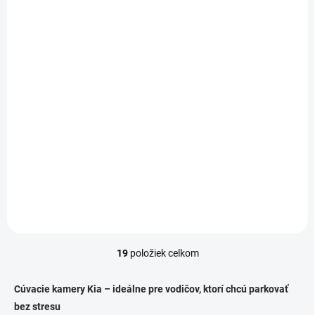
SKLADOM
Cúvacia kamera pre
KIA Sorento a
Sportage 2011,
Hyundai
39 €
39 € bez DPH
Detail
19
položiek celkom
O
v
l
Cúvacie kamery Kia – ideálne pre vodičov, ktorí chcú parkovať
á
bez stresu
d