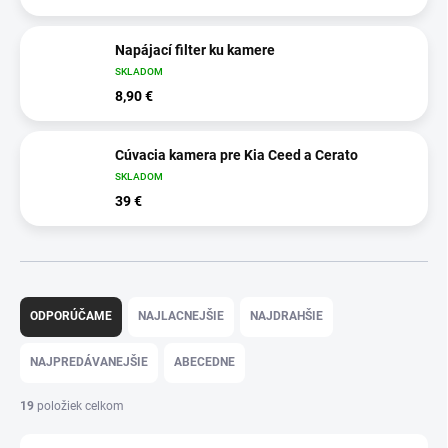
Napájací filter ku kamere
SKLADOM
8,90 €
Cúvacia kamera pre Kia Ceed a Cerato
SKLADOM
39 €
R
a
ODPORÚČAME
NAJLACNEJŠIE
NAJDRAHŠIE
d
e
NAJPREDÁVANEJŠIE
ABECEDNE
n
i
19
položiek celkom
e
p