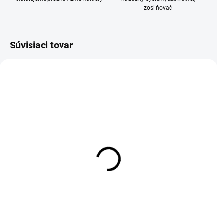
zosilňovač
Súvisiaci tovar
SKLADOM
Filcová stierka
2,50 €
2,50 € bez DPH
Do košíka