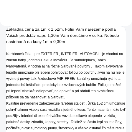
Základná cena za 1m x 1,52m. Fóliu Vám narežeme podľa
Vašich predstáv napr. 1,30m Vám doručíme v celku. Nebude
nastrihaná na kusy 1m a 0,30m.
Karbónová fólia –pre EXTERIER , INTERIER , AUTOMOBIL je vhodná na
zmenu farby , ochranu laku a inováciu . Je samolepiaca, ľahko
tvarovateľná, v hodná aj na rôzne tvarované povrchy . Tlakom aktivované
lepidlo umožňuje pri lepení pohybovať fóliou po povrchu, kým na ňu nie je
vyvinutý pevný tlak. Vzduchové /AIR-FREE/ kanáliky umožňujú rýchlu a
jednoduchú inštaláciu prakticky bez vzduchových bublín. Fóliu je možné
pri lepení viac krát odlepovať, nalepovať a pri ohriati teplovzdušnou
pištoľou sa dá naťahovať a tvarovať.
Kvalitné prevedenie zabezpečuje farebnú stálosť . Šírka 152 cm umožňuje
pokryť takmer všetky časti vozidla z jedného kusu. Tento materiál môže byť
použitý v interiéri či exteriéri vášho vozidla celkové olepenie vozidla,
palubné dosky, zrkadlá, kapoty, strechy. Taktiež sa často lepí na telefóny,
počítače, bicykle, motorky prilby, štvorkolky a všetko ostatné čo máte radi a