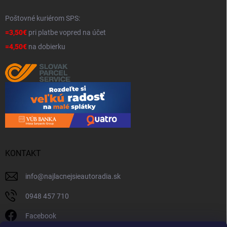
Poštovné kuriérom SPS:
=3,50€
pri platbe vopred na účet
=4,50€
na dobierku
KONTAKT
info
@
najlacnejsieautoradia.sk
0948 457 710
Facebook