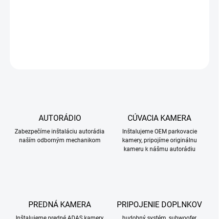
−
+
Pridať do košíka
DETAILNÉ INFORMÁCIE
OPÝTAŤ SA
STRÁŽIŤ
AUTORÁDIO
CÚVACIA KAMERA
Zabezpečíme inštaláciu autorádia
Inštalujeme OEM parkovacie
naším odborným mechanikom
kamery, pripojíme originálnu
kameru k nášmu autorádiu
PREDNÁ KAMERA
PRIPOJENIE DOPLNKOV
Inštalujeme predné ADAS kamery
hudobný systém, subwoofer,