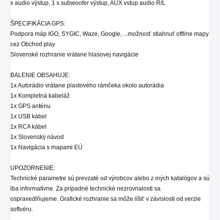
x audio výstup, 1 x subwoofer výstup, AUX vstup audio R/L
ŠPECIFIKÁCIA GPS:
Podpora máp IGO, SYGIC, Waze, Google, ...možnosť stiahnuť offline mapy
cez Obchod play
Slovenské rozhranie vrátane hlasovej navigácie
BALENIE OBSAHUJE:
1x Autorádio
vrátane plastového rámčeka okolo autorádia
1x Kompletná kabeláž
1x GPS anténu
1x USB kábel
1x RCA kábel
1x Slovenský návod
1x Navigácia s mapami EÚ
UPOZORNENIE:
Technické parametre sú prevzaté od výrobcov alebo z iných katalógov a sú
iba informatívne. Za prípadné technické nezrovnalosti sa
ospravedlňujeme. Grafické rozhranie sa môže líšiť v závislosti od verzie
softvéru.