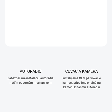
Toyota Land Cruiser 2002-2009
DETAILNÉ INFORMÁCIE
OPÝTAŤ SA
STRÁŽIŤ
AUTORÁDIO
CÚVACIA KAMERA
Zabezpečíme inštaláciu autorádia
Inštalujeme OEM parkovacie
naším odborným mechanikom
kamery, pripojíme originálnu
kameru k nášmu autorádiu