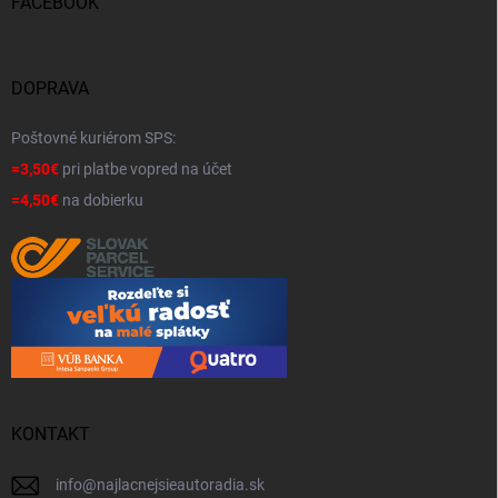
FACEBOOK
DOPRAVA
Poštovné kuriérom SPS:
=3,50€
pri platbe vopred na účet
=4,50€
na dobierku
KONTAKT
info
@
najlacnejsieautoradia.sk