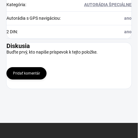
Kategória
:
AUTORÁDIA ŠPECIÁLNE
Autorádia s GPS navigáciou
:
ano
2 DIN
:
ano
Diskusia
Buďte prvý, kto napíše príspevok k tejto položke.
Pridať komentár
Z
á