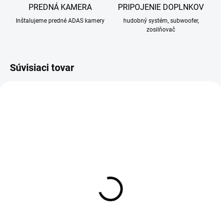
PREDNÁ KAMERA
PRIPOJENIE DOPLNKOV
Inštalujeme predné ADAS kamery
hudobný systém, subwoofer,
zosilňovač
Súvisiaci tovar
SKLADOM
SKLADOM
DAB+ modul pre Android
DVR Android kamera +
ADAS + LDWS
55 €
39 €
55 € bez DPH
39 € bez DPH