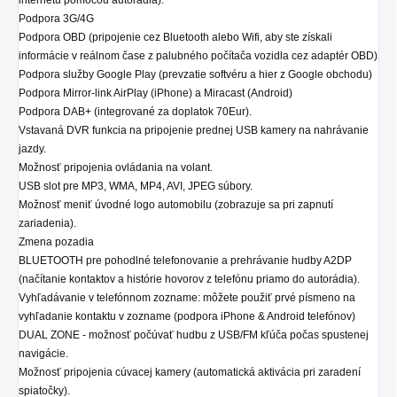
internetu pomocou autorádia).
Podpora 3G/4G
Podpora OBD (pripojenie cez Bluetooth alebo Wifi, aby ste získali
informácie v reálnom čase z palubného počítača vozidla cez adaptér OBD)
Podpora služby Google Play (prevzatie softvéru a hier z Google obchodu)
Podpora Mirror-link AirPlay (iPhone) a Miracast (Android)
Podpora DAB+ (integrované za doplatok 70Eur).
Vstavaná DVR funkcia na pripojenie prednej USB kamery na nahrávanie
jazdy.
Možnosť pripojenia ovládania na volant.
USB slot pre MP3, WMA, MP4, AVI, JPEG súbory.
Možnosť meniť úvodné logo automobilu (zobrazuje sa pri zapnutí
zariadenia).
Zmena pozadia
BLUETOOTH pre pohodlné telefonovanie a prehrávanie hudby A2DP
(načítanie kontaktov a histórie hovorov z telefónu priamo do autorádia).
Vyhľadávanie v telefónnom zozname: môžete použiť prvé písmeno na
vyhľadanie kontaktu v zozname (podpora iPhone & Android telefónov)
DUAL ZONE - možnosť počúvať hudbu z USB/FM kľúča počas spustenej
navigácie.
Možnosť pripojenia cúvacej kamery (automatická aktivácia pri zaradení
spiatočky).