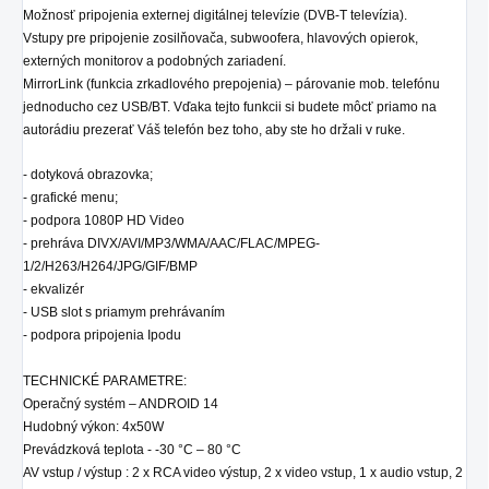
Možnosť pripojenia externej digitálnej televízie (DVB-T televízia).
Vstupy pre pripojenie zosilňovača, subwoofera, hlavových opierok,
externých monitorov a podobných zariadení.
MirrorLink (funkcia zrkadlového prepojenia) – párovanie mob. telefónu
jednoducho cez USB/BT. Vďaka tejto funkcii si budete môcť priamo na
autorádiu prezerať Váš telefón bez toho, aby ste ho držali v ruke.
- dotyková obrazovka;
- grafické menu;
- podpora 1080P HD Video
- prehráva DIVX/AVI/MP3/WMA/AAC/FLAC/MPEG-
1/2/H263/H264/JPG/GIF/BMP
- ekvalizér
- USB slot s priamym prehrávaním
- podpora pripojenia Ipodu
TECHNICKÉ PARAMETRE:
Operačný systém – ANDROID 14
Hudobný výkon: 4x50W
Prevádzková teplota - -30 °C – 80 °C
AV vstup / výstup : 2 x RCA video výstup, 2 x video vstup, 1 x audio vstup, 2