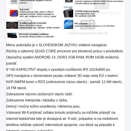
Menu autorádia je v SLOVENSKOM JAZYKU vrátane navigácie.
Rýchly a výkonný QUAD CORE procesor pre bleskovú prácu s produktom.
Operačný systém ANDROID 14, DDR3 2GB RAM, ROM 16GB vnútorná
pamäť.
9” HD KAPACITNÝ displej s vysokým rozlíšením IPS 1024x600 px.
GPS navigácia v slovenskom jazyku vrátané 3D máp celej EÚ v balení.
NXP AM/FM tuner s RDS (zobrazenie názvu staníc) - pamäť 12 AM staníc,
18 FM staníc.
Zobrazenie názvov uložených staníc rádií.
Zobrazenie interpreta / skladby z rádia.
Denný / nočný režim osvetlenia / stlmenia jasu.
Vstavaný Wi-fi prijímač (vďaka tomuto prijímaču sa môžete pripojiť na
internet kdekoľvek kde je dostupná wi- fi sieť, prípadne si na mobilnom
telefóne môžete vytvoriť internetové spojenie, cez ktoré sa pripojíte k