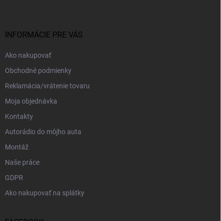
p
ä
t
i
INFORMÁCIE PRE VÁS
e
Ako nakupovať
Obchodné podmienky
Reklamácia/vrátenie tovaru
Moja objednávka
Kontakty
Autorádio do môjho auta
Montáž
Naše práce
GDPR
Ako nakupovať na splátky