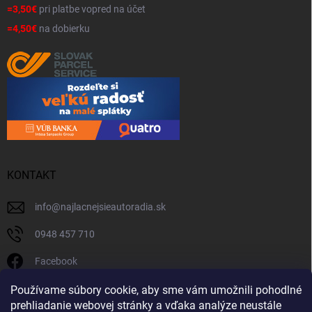
=3,50€
pri platbe vopred na účet
=4,50€
na dobierku
KONTAKT
info
@
najlacnejsieautoradia.sk
0948 457 710
Facebook
najlacnejsieautoradia.sk
Používame súbory cookie, aby sme vám umožnili pohodlné
prehliadanie webovej stránky a vďaka analýze neustále